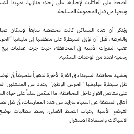
ى العائلات لإجبارها على إخلاء منازلها، تمهيداً للاستيلاء عليها
من قبل المجموعة المسلحة.
 أن هذه المساكن كانت مخصصة سابقاً لإسكان ضباط الجيش
، قبل أن تؤول السيطرة على معظمها إلى مليشيا “الحرس الوطني”
غيرات الأمنية في المحافظة، حيث جرت عمليات بيع وتوزيع غير
عدد من الوحدات السكنية.
افظة السويداء في الفترة الأخيرة تدهوراً ملحوظاً في الوضع الأمني، في
ة ميليشيا “الحرس الوطني” وعدد من المتنفذين المرتبطين بها
ل القرار داخل المحافظة، ما انعكس سلباً على حياة السكان. ويعبر
لمنطقة عن استياء متزايد من هذه الممارسات، في ظل تصاعد حوادث
الأمنية وغياب الضبط الفعلي، وسط مطالبات بوضع حد لهذه
ات واستعادة الاستقرار.