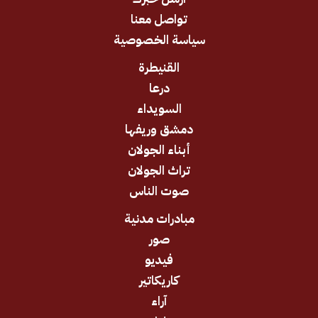
تواصل معنا
سياسة الخصوصية
القنيطرة
درعا
السويداء
دمشق وريفها
أبناء الجولان
تراث الجولان
صوت الناس
مبادرات مدنية
صور
فيديو
كاريكاتير
آراء