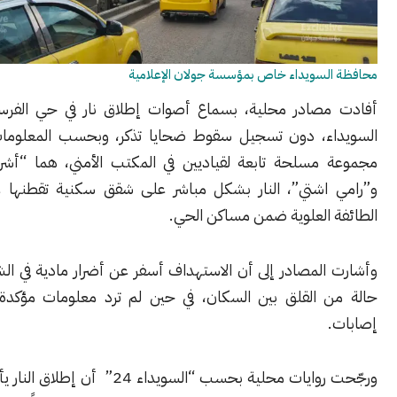
لسويداء خاص بمؤسسة جولان الإعلامية
صادر محلية، بسماع أصوات إطلاق نار في حي الفرسان بمدينة
ء، دون تسجيل سقوط ضحايا تذكر، وبحسب المعلومات، أطلقت
مسلحة تابعة لقياديين في المكتب الأمني، هما “أشرف جمول”
اشتي”، النار بشكل مباشر على شقق سكنية تقطنها عائلات من
 العلوية ضمن مساكن الحي.
المصادر إلى أن الاستهداف أسفر عن أضرار مادية في الشقق، وسط
 القلق بين السكان، في حين لم ترد معلومات مؤكدة عن وقوع
ورجّحت روايات محلية بحسب “السويداء 24” أن إطلاق النار يأتي في سياق