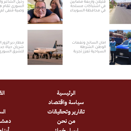
قتيلان وأربعة مصابين
رحيل الشاعر و
في اشتباكات مسلحة
السوري تمّام ه
في محافظة السويداء
وصية منفى لم 
أمان السائح ونغمات
مطار دير الزور ا
الوطن: الشرطة
شريان حياة جدي
السياحية تعزز تجربة
للشرق السوري
العودة والسياحة في
ومكانته الاسترا
سوريا
الرئيسية
الق
سياسة واقتصاد
د
تقارير وتحقيقات
الس
من نحن
دمشق
ارسل خبرك
أبناء