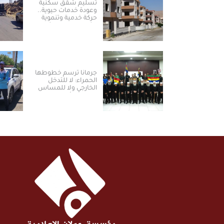
تسليم شقق سكنية
وعودة خدمات حيوية..
حركة خدمية وتنموية
نشطة بريف دمشق
جرمانا ترسم خطوطها
الحمراء: لا للتدخل
الخارجي ولا للمساس
بالسلم الأهلي