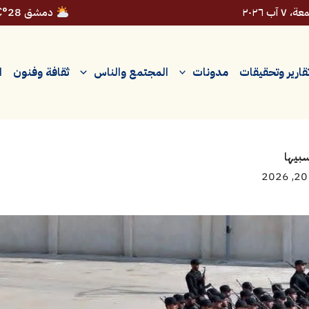
 ٧ آب ٢٠٢٦
دمشق 28°C
قارير وتحقيقات
مدونات
المجتمع والناس
ثقافة وفنون
ا
بيها