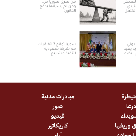
الصحفي
من سرق سوريا حرّ..
نيدي..
ومن لم يسرقها يدفع
تكتمل
الفاتورة
لدولي..
سوريا توقع 3 اتفاقيات
د يعيد
مع شركة سعودية
 نبضه
لتنفيذ مشاريع
تيجية
الكهرباء من الطاقة
الشمسية
نيطرة
مبادرات مدنية
رعا
صور
ويداء
فيديو
 وريفها
كاريكاتير
 الجولان
آراء