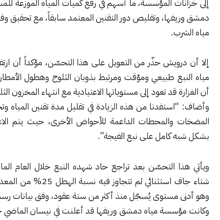
ات المؤسسة، ما أسهم في رفع كميات المياه الموزعة للمستفيدين في
فها، وتقليص دور التقنين المعتمد سابقاً، مع تحقيق وفرة مؤقتة في
رب.
رويش حذّر من التعويل على هذا التحسّن، مؤكداً أن ارتفاع منسوب
بع طبيعي ومؤقت ومرتبط بذوبان الثلوج وهطول الأمطار، مشيراً إلى
رة قد تعود إلى مستوياتها الاعتيادية مع انتهاء المخزون الثلجي.
“استفدنا من هذه الزيادة في تقليل مدة تقنين المياه وتخفيف عمل
 والمحطات الداعمة للأحواض الأخرى، حيث يتم الاعتماد حالياً
ه كامل على نبع الفيجة”.
ذا التحسّن بعد تراجع حاد شهده النبع خلال العام الماضي، نتيجة
شتاء جاف استثنائي لم تتجاوز فيه نسبة الهطل 25% من المعدل السنوي،
ى مستوى يُسجّل منذ أكثر من ستة عقود، وفق بيانات رسمية.
ؤسسة مياه دمشق وريفها قد أعلنت في نيسان الماضي حالة طوارئ