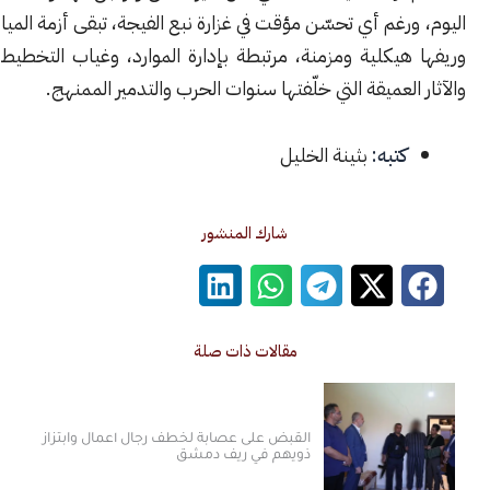
رغم أي تحسّن مؤقت في غزارة نبع الفيجة، تبقى أزمة المياه في دمشق
يكلية ومزمنة، مرتبطة بإدارة الموارد، وغياب التخطيط المستدام،
العميقة التي خلّفتها سنوات الحرب والتدمير الممنهج.
كتبه:
بثينة الخليل
شارك المنشور
مقالات ذات صلة
القبض على عصابة لخطف رجال أعمال وابتزاز
ذويهم في ريف دمشق