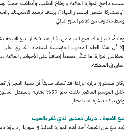
اجع الموارد المائية وارتفاع الطلب، وأطلقت حملة توعوية بعنوان
كة نضمن استمرار المياه”، بهدف ترشيد الاستهلاك والحد من الهدر،
وف من تفاقم الشح المائي.
يتم إيقاف ضخ المياه من الآبار عند فيضان نبع الفيجة بشكل تلقائي،
هذا العام اضطرت المؤسسة للاعتماد القسري على الآبار نتيجة
لغزارة، ما شكّل ضغطاً إضافياً على الأحواض المائية وتهديداً للأمن
ي المنطقة.
ر في وزارة الزراعة قد كشف سابقاً أن نسبة العجز في كميات الأمطار
خلال الموسم الماضي بلغت نحو 59% مقارنة بالمعدل السنوي الطبيعي،
ات نشرة الاستمطار.
يجة… شريان دمشق الذي دُمّر بالحرب
 عين الفيجة أحد أهم الموارد المائية في سوريا، إذ يزوّد دمشق وريفها