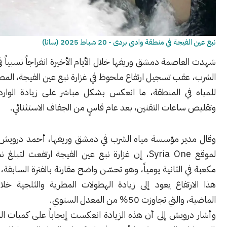
 في منطقة وادي بردى - 20 شباط 2025 (سانا)
اصمة دمشق وريفها خلال الأيام الأخيرة انفراجاً نسبياً في أزمة مياه
قب تسجيل ارتفاع ملحوظ في غزارة نبع عين الفيجة، المصدر الرئيسي
في المنطقة، ما انعكس بشكل مباشر على زيادة الواردات المائية
اعات التقنين، بعد عام قاسٍ من الجفاف الاستثنائي.
ير مؤسسة مياه الشرب في دمشق وريفها، أحمد درويش، في تصريح
لموقع Syria One، إن غزارة نبع عين الفيجة ارتفعت لتبلغ نحو 4 أمتار
 الثانية يومياً، وهو تحسّن واضح مقارنة بالفترة السابقة، موضحاً أن
رتفاع يعود إلى زيادة الهطولات المطرية والثلجية خلال الأسابيع
تجاوزت 50% من المعدل السنوي.
ويش إلى أن هذه الزيادة انعكست إيجاباً على كميات المياه الواردة