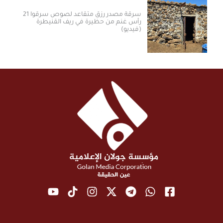
سرقة مصدر رزق متقاعد لصوص سرقوا 21
رأس غنم من حظيرة في ريف القنيطرة
(فيديو)