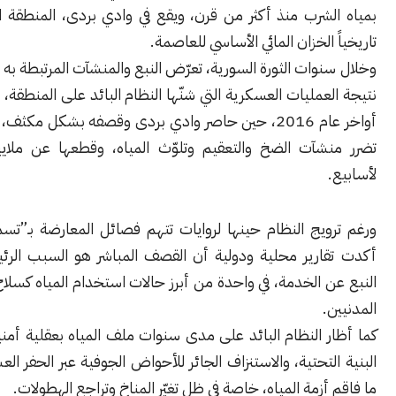
لشرب منذ أكثر من قرن، ويقع في وادي بردى، المنطقة التي شكّلت
 الخزان المائي الأساسي للعاصمة.
وات الثورة السورية، تعرّض النبع والمنشآت المرتبطة به لدمار واسع
عمليات العسكرية التي شنّها النظام البائد على المنطقة، ولا سيما في
أواخر عام 2016، حين حاصر وادي بردى وقصفه بشكل مكثف، ما أدى إلى
شآت الضخ والتعقيم وتلوّث المياه، وقطعها عن ملايين السكان
يج النظام حينها لروايات تتهم فصائل المعارضة بـ”تسميم النبع”،
ارير محلية ودولية أن القصف المباشر هو السبب الرئيسي لخروج
ن الخدمة، في واحدة من أبرز حالات استخدام المياه كسلاح حرب ضد
.
 النظام البائد على مدى سنوات ملف المياه بعقلية أمنية، وإهمال
لتحتية، والاستنزاف الجائر للأحواض الجوفية عبر الحفر العشوائي للآبار،
أزمة المياه، خاصة في ظل تغيّر المناخ وتراجع الهطولات.