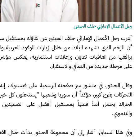
ل الإماراتي خلف الحبتور
 الأعمال الإماراتي خلف الحبتور عن تفاؤله بمستقبل سوريا، معتبراً
 الذي تشهده البلاد من خلال زيارات الوفود العربية والدولية، وما
 من اتفاقيات تعاون وإعلانات استثمارية، يعكس مؤشرات حقيقية
ة جديدة من التعافي والاستقرار.
حبتور، في منشور عبر صفحته الرسمية على فيسبوك، إنه يتابع هذه
 بفرح كبير، مؤكداً أن سوريا وشعبها “يستحقون كل خير”، وأن هذا
يحمل أملاً فعلياً بمستقبل أفضل على الصعيدين الاقتصادي
.
 السياق، أشار إلى أن مجموعة الحبتور بدأت خلال الفترة الماضية