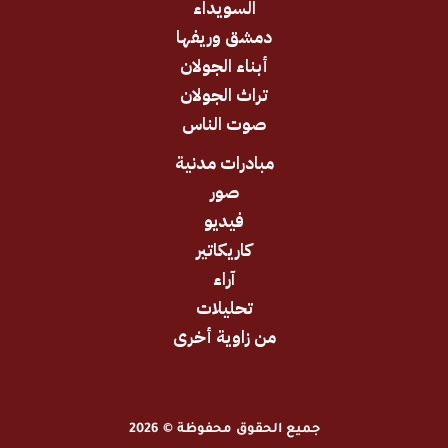
السويداء
دمشق وريفها
أبناء الجولان
تراث الجولان
صوت الناس
مبادرات مدنية
صور
فيديو
كاريكاتير
آراء
تحليلات
من زاوية أخرى
جميع الحقوق محفوظة © 2026