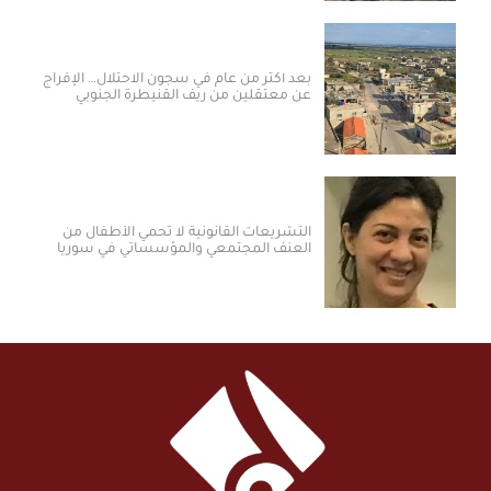
بعد أكثر من عام في سجون الاحتلال… الإفراج
عن معتقلين من ريف القنيطرة الجنوبي
التشريعات القانونية لا تحمي الأطفال من
العنف المجتمعي والمؤسساتي في سوريا