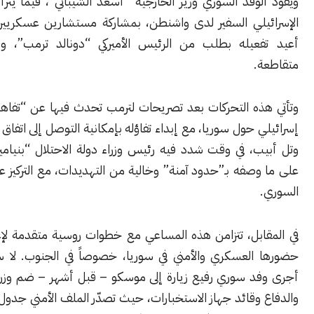
لوفد السوري وزير الخارجية “أسعد الشيباني”، فيما يترأس الجانب
يلي السفير لدى واشنطن، بمشاركة مستشارين عسكريين، في مسار
عيله بطلب من الرئيس الأميركي “دونالد ترمب”، وفق مصادر
.
ذه التحركات بعد تصريحات لترمب تحدث فيها عن “تفاهم” أميركي–
 حول سوريا، مع إبداء تفاؤله بإمكانية التوصل إلى اتفاق بين دمشق
ب، في وقت شدد فيه رئيس وزراء دولة الاحتلال “بنيامين نتنياهو”
صفه بـ”حدود آمنة” وخالية من التهديدات، مع التركيز على الجنوب
ابل، تتزامن هذه المساعي مع خطوات روسية متقدمة لإعادة تثبيت
العسكري والأمني في سوريا، خصوصاً في الجنوب. لا سيما بعدما
د سوري رفيع زيارة إلى موسكو – قبل أشهر – ضم وزراء الخارجية
وقائد جهاز الاستخبارات، حيث تصدّر الملف الأمني جدول المباحثات