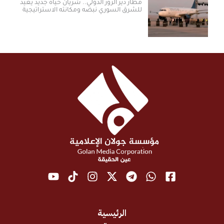
مطار دير الزور الدولي.. شريان حياة جديد يعيد
للشرق السوري نبضه ومكانته الاستراتيجية
الرئيسية