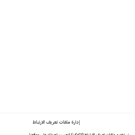
إدارة ملفات تعريف الارتباط
ت تعريف الارتباط (الكوكيز) لتحسين تجربتك على موقعنا