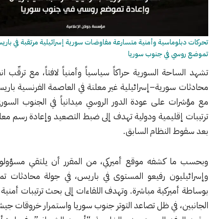
لوماسية وأمنية متسارعة مفاوضات سورية إسرائيلية مرتقبة في باريس وإعادة
سي في جنوب سوريا
احة السورية حراكاً سياسياً وأمنياً لافتاً، مع ترقّب انطلاق جولة
سورية–إسرائيلية غير معلنة في العاصمة الفرنسية باريس، بالتوازي
ات على عودة الدور الروسي ميدانياً في الجنوب السوري، في إطار
إقليمية ودولية تهدف إلى ضبط التصعيد وإعادة رسم معادلات الأمن
ط النظام السابق.
ا كشفه موقع أميركي، من المقرر أن يلتقي مسؤولون سوريون
ليون رفيعو المستوى في باريس، في جولة محادثات تمتد ليومين،
ميركية مباشرة. وتهدف اللقاءات إلى بحث ترتيبات أمنية جديدة بين
، في ظل تصاعد التوتر جنوب سوريا واستمرار خروقات جيش الاحتلال.