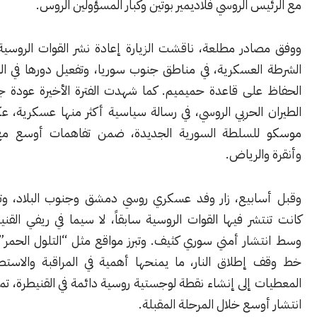
س الروسي فلاديمير بوتين وكبار المسؤولين الروس.
ادر مطلعة، ناقشت الزيارة إعادة نشر القوات الروسية، ولا سيما
العسكرية، في مناطق جنوب سوريا، وتفعيل دورها في الساحل، مع
على قاعدة حميميم. كما شهدت الفترة الأخيرة عودة جزئية لحركة
 الحربي الروسي، في رسالة سياسية أكثر منها عسكرية، عكست دعم
للسلطة السورية الجديدة، ضمن تفاهمات أوسع مع واشنطن
الرياض.
ابيع، زار وفد عسكري روسي دمشق وجنوب البلاد، وتفقد مواقع
شر فيها القوات الروسية سابقاً، لا سيما في ريفي القنيطرة ودرعا،
شار أمني سوري كثيف. وتبرز مواقع مثل “التلول الحمر” لقربها من
إطلاق النار، ما يمنحها أهمية في المراقبة والاستطلاع. وتشير
 إلى إنشاء نقطة لوجستية روسية دائمة في القنيطرة، تمهيداً لإعادة
وسع خلال المرحلة المقبلة.