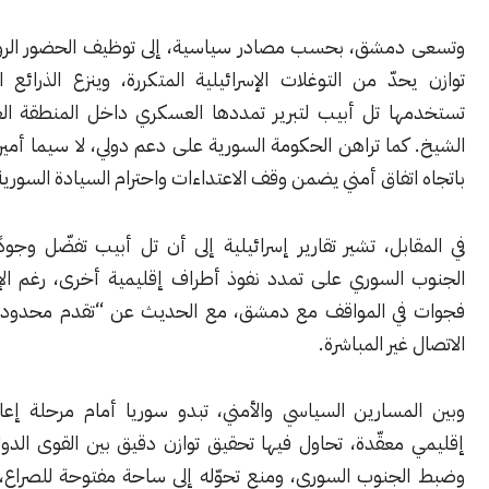
مشق، بحسب مصادر سياسية، إلى توظيف الحضور الروسي كعامل
دّ من التوغلات الإسرائيلية المتكررة، وينزع الذرائع الأمنية التي
ا تل أبيب لتبرير تمددها العسكري داخل المنطقة العازلة وجبل
ما تراهن الحكومة السورية على دعم دولي، لا سيما أميركي، للضغط
تفاق أمني يضمن وقف الاعتداءات واحترام السيادة السورية.
بل، تشير تقارير إسرائيلية إلى أن تل أبيب تفضّل وجودًا روسيًا في
السوري على تمدد نفوذ أطراف إقليمية أخرى، رغم الإقرار بوجود
ي المواقف مع دمشق، مع الحديث عن “تقدم محدود” في قنوات
ير المباشرة.
مسارين السياسي والأمني، تبدو سوريا أمام مرحلة إعادة تموضع
عقّدة، تحاول فيها تحقيق توازن دقيق بين القوى الدولية الفاعلة،
جنوب السوري، ومنع تحوّله إلى ساحة مفتوحة للصراع، في وقت لا