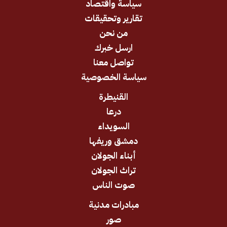
سياسة واقتصاد
تقارير وتحقيقات
من نحن
ارسل خبرك
تواصل معنا
سياسة الخصوصية
القنيطرة
درعا
السويداء
دمشق وريفها
أبناء الجولان
تراث الجولان
صوت الناس
مبادرات مدنية
صور