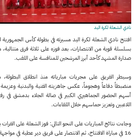
لة لكرة اليد
افتتح نادي الشعلة لكرة اليد مسيرته في بطولة كأس الجمهورية لعام 2025
وية من الانتصارات، بعد فوزه على ثلاثة فرق متتالية، ما وضعه في
لمشهد كأحد أبرز المرشحين للمنافسة على اللقب.
لفريق على مجريات مبارياته منذ انطلاق البطولة، مقدماً أداءً
دفاعاً وهجوماً، عكس جاهزيته الفنية والبدنية وعزيمة لاعبيه. كما
حضور الجماهيري الكبير في صالة الجلاء بدمشق في رفع معنويات
 وتعزيز حماسهم خلال اللقاءات.
وجاءت نتائج المباريات على النحو التالي: فوز الشعلة على الفرات بنتيجة
 مباراة الافتتاح، ثم الانتصار على فريق دير عطية في مواجهة قوية، قبل