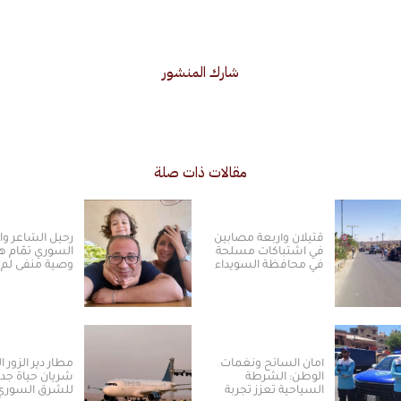
شارك المنشور
مقالات ذات صلة
قتيلان وأربعة مصابين
رحيل الشاعر و
في اشتباكات مسلحة
السوري تمّام ه
في محافظة السويداء
وصية منفى لم 
أمان السائح ونغمات
مطار دير الزور ا
الوطن: الشرطة
شريان حياة جدي
السياحية تعزز تجربة
للشرق السوري