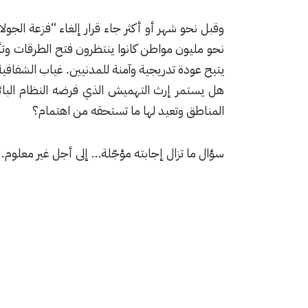
وقبل نحو شهر أو أكثر جاء قرار إلغاء “فزعة الجو
نحو مليون مواطن كانوا ينتظرون فتح الطرقات وتأ
يتيح عودة تدريجية وآمنة للمدنيين. غياب الشفافية 
هل يستمر إرث التهميش الذي فرضه النظام البائد
المناطق وتعيد لها ما تستحقه من اهتمام؟
سؤال ما تزال إجابته مؤجّلة… إلى أجل غير معلوم.