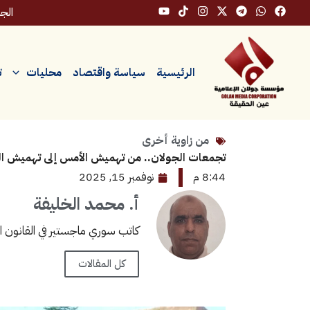
خطي
الجمعة،
لى
لمحتوى
الرئيسية
سياسة واقتصاد
محليات
ت
من زاوية أخرى
تجمعات الجولان.. من تهميش الأمس إلى تهميش ال
8:44 م
نوفمبر 15, 2025
أ. محمد الخليفة
كاتب سوري ماجستير في القانون الأل
كل المقالات