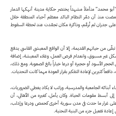
أبو محمد” متأملاً مشهداً يختصر حكاية مدينة أنهكها الدمار
 مضت منذ أن دمّر النظام البائد معظم أحياء المنطقة خلال
 على جدران لم تُرمَّم، وذاكرة مكان تجمّدت عند لحظة السقوط
بقّى من حياتهم القديمة، إلا أن الواقع المعيشي القاسي يدفع
 بشكل غير مسبوق، وانعدام فرص العمل، وغلاء المعيشة، إضافة
الحجر الأسود أو حجيرة أو درعا خياراً بالغ الصعوبة. ومع ذلك،
دافعاً كثيرين لإعادة التفكير بقرار العودة مهما كانت التحديات.
 أبنائه الجامعية والمدرسية، وراتب لا يكاد يغطي الضروريات،
إلى أبسط مقومات الحياة. وكان يأمل، كغيره من الأهالي، أن
لى غرار ما حدث في مدن سورية أخرى كحمص ودرعا وإدلب،
عادة تفعيل جزء من البنية التحتية.