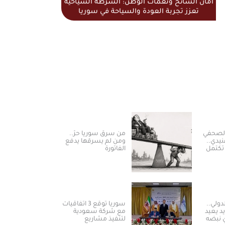
أمان السائح ونغمات الوطن: الشرطة السياحية
تعزز تجربة العودة والسياحة في سوريا
الصحفي
من سرق سوريا حرّ..
نيدي..
ومن لم يسرقها يدفع
تكتمل
الفاتورة
لدولي..
سوريا توقع 3 اتفاقيات
د يعيد
مع شركة سعودية
 نبضه
لتنفيذ مشاريع