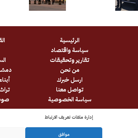
العودة والسياحة في
ومكانته الاسترا
سوريا
الرئيسية
الق
سياسة واقتصاد
د
تقارير وتحقيقات
الس
من نحن
دمشق
ارسل خبرك
أبناء
تواصل معنا
تراث 
سياسة الخصوصية
صوت
إدارة ملفات تعريف الارتباط
جميع الحقوق محفوظة © 2026
موافق
كل الآراء والتحليلات تعبر عن رأي أصحابها وليس بالضرورة عن رأي وتوجه