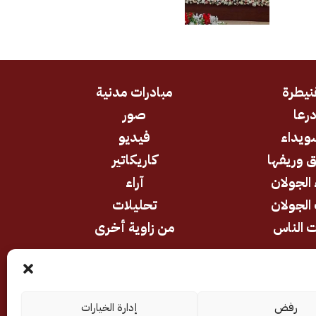
تيجية
الكهرباء من الطاقة
الشمسية
نيطرة
مبادرات مدنية
رعا
صور
ويداء
فيديو
 وريفها
كاريكاتير
 الجولان
آراء
الجولان
تحليلات
 الناس
من زاوية أخرى
رفض
إدارة الخيارات