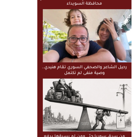
محافظة السويداء
رحيل الشاعر والصحفي السوري تمّام هنيدي..
وصية منفى لم تكتمل
من سرق سوريا حرّ.. ومن لم يسرقها يدفع