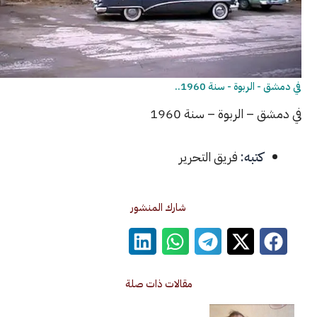
ربوة - سنة 1960..
 الربوة – سنة 1960
كتبه:
فريق التحرير
شارك المنشور
مقالات ذات صلة