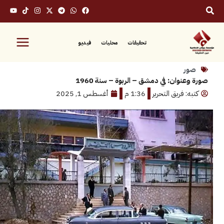
تحقيقات
محليات
فيديو
وان: في دمشق – الربوة – سنة 1960
 فريق التحرير
1:36 م
أغسطس 1, 2025