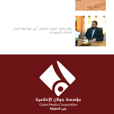
بكور يضع “صوت العقل” في مواجهة فتيل
الفتنة بالسويداء