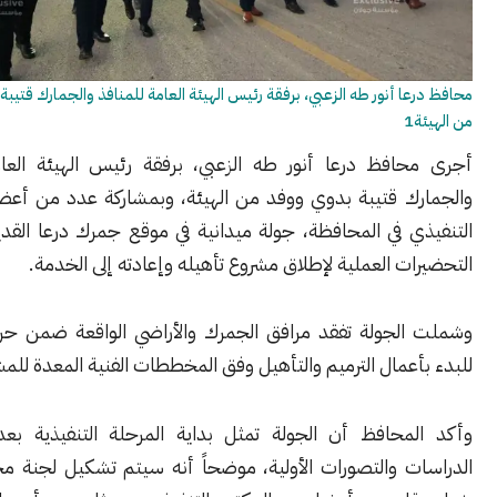
ا أنور طه الزعبي، برفقة رئيس الهيئة العامة للمنافذ والجمارك قتيبة بدوي ووفد
افظ درعا أنور طه الزعبي، برفقة رئيس الهيئة العامة للمنافذ
ك قتيبة بدوي ووفد من الهيئة، وبمشاركة عدد من أعضاء المكتب
 في المحافظة، جولة ميدانية في موقع جمرك درعا القديم، في إطار
ت العملية لإطلاق مشروع تأهيله وإعادته إلى الخدمة.
لجولة تفقد مرافق الجمرك والأراضي الواقعة ضمن حرمه، تمهيداً
عمال الترميم والتأهيل وفق المخططات الفنية المعدة للمشروع.
محافظ أن الجولة تمثل بداية المرحلة التنفيذية بعد استكمال
ت والتصورات الأولية، موضحاً أنه سيتم تشكيل لجنة مختصة تضم