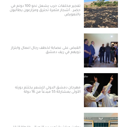
تفجير مخلفات حرب يشعل نحو 100 دونم في
حضر.. أشجار مثمرة تحترق ومزارعون يطالبون
بالتعويض
القبض على عصابة لخطف رجال أعمال وابتزاز
ذويهم في ريف دمشق
مهرجان دمشق الدولي للشعر يختتم دورته
الأولى بمشاركة 55 مبدعاً من 16 دولة