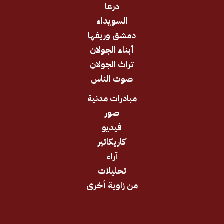
درعا
السويداء
دمشق وريفها
أبناء الجولان
تراث الجولان
صوت الناس
مبادرات مدنية
صور
فيديو
كاريكاتير
آراء
تحليلات
من زاوية أخرى