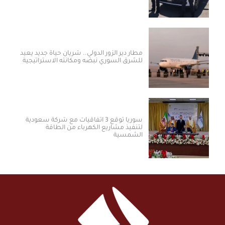
مطار دير الزور الدولي.. شريان حياة جديد يعيد
للشرق السوري نبضه ومكانته الاستراتيجية
سوريا توقع 3 اتفاقيات مع شركة سعودية
لتنفيذ مشاريع الكهرباء من الطاقة
الشمسية