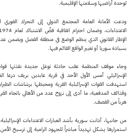
اضيها وسلامتها الإقليمية.
أمانة العامة المجتمع الدولي إلى التحرك الفوري لوقف هذه
الاعتداءات، وضمان احترام اتفاقية فضّ الاشتباك لعام 1974، باعتبارها
القانوني الذي ينظم الوضع في منطقة الفصل ويضمن عدم المساس
ريا أو تغيير الواقع القائم فيها.
قف المنظمة عقب حادثة توغل جديدة نفذتها قوات الاحتلال
يلي أمس الأول الأحد في قرية عابدين بريف درعا الغربي، حيث
 القوات الإسرائيلية القرية ومحيطها برشاشات الطيران المروحي
لمدفعية، ما أدى إلى نزوح عدد من الأهالي باتجاه القرى المجاورة
ن القصف.
ا، أدانت سورية بأشد العبارات الاعتداءات الإسرائيلية، مؤكدة أن
ا يشكل تهديداً مباشراً للجهود الرامية إلى ترسيخ الأمن والاستقرار،