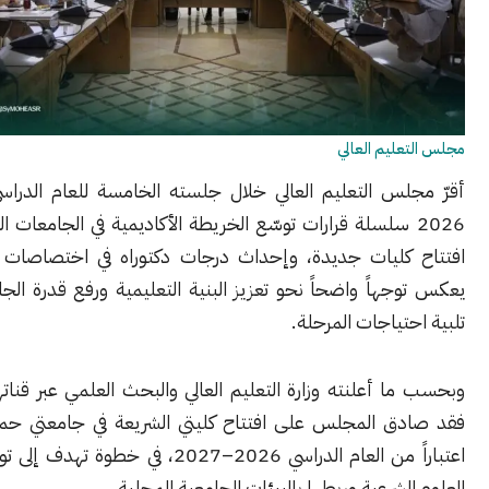
ليم العالي
أقرّ مجلس التعليم العالي خلال جلسته الخامسة للعام الدراسي 025
20 سلسلة قرارات توسّع الخريطة الأكاديمية في الجامعات السورية، عبر
كليات جديدة، وإحداث درجات دكتوراه في اختصاصات نوعية، بما
هاً واضحاً نحو تعزيز البنية التعليمية ورفع قدرة الجامعات على
تياجات المرحلة.
 أعلنته وزارة التعليم العالي والبحث العلمي عبر قناتها الرسمية،
ق المجلس على افتتاح كليتي الشريعة في جامعتي حمص وحماة
اعتباراً من العام الدراسي 2026–2027، في خطوة تهدف إلى توسيع برامج
لشرعية وربطها بالبيئات الجامعية المحلية.