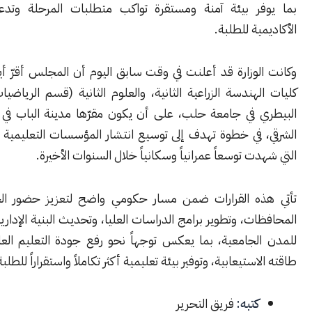
ر بيئة آمنة ومستقرة تواكب متطلبات المرحلة وتدعم المسيرة
ية للطلبة.
لوزارة قد أعلنت في وقت سابق اليوم أن المجلس أقرّ أيضاً إحداث
هندسة الزراعية الثانية، والعلوم الثانية (قسم الرياضيات)، والطب
 في جامعة حلب، على أن يكون مقرّها مدينة الباب في ريف حلب
 في خطوة تهدف إلى توسيع انتشار المؤسسات التعليمية في المناطق
ت توسعاً عمرانياً وسكانياً خلال السنوات الأخيرة.
ه القرارات ضمن مسار حكومي واضح لتعزيز حضور الجامعات في
ت، وتطوير برامج الدراسات العليا، وتحديث البنية الإدارية والخدمية
لجامعية، بما يعكس توجهاً نحو رفع جودة التعليم العالي وتوسيع
ستيعابية، وتوفير بيئة تعليمية أكثر تكاملاً واستقراراً للطلبة.
كتبه:
فريق التحرير