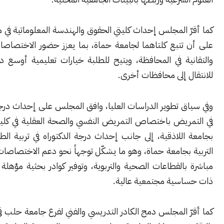
 المجلس إحداث كليتي الحقوق والهندسة المعلوماتية في مدينة حماة
تتبع كلتاهما لجامعة حماة، بما يعزز حضور الاختصاصات القانونية
ية في المحافظة، ويتيح للطلبة خيارات تعليمية أوسع دون الحاجة
 إلى محافظات أخرى.
 تطوير الدراسات العليا، وافق المجلس على إحداث درجة الدكتوراه
ريض باختصاص التمريض النفسي والصحة العقلية في كلية التمريض
للاذقية، إلى جانب إحداث درجة الدكتوراه في تربية الطفل في كلية
بجامعة حماة، وهو ما يشكّل توجهاً نحو دعم الاختصاصات التي ترتبط
القطاعات الصحية والتربوية، وتوفير كوادر بحثية مؤهلة في مجالات
سية مجتمعية عالية.
 المجلس دمج الكادر التدريسي والفني لفرع جامعة حلب في تل أبيض