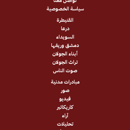
تواصل معنا
سياسة الخصوصية
القنيطرة
درعا
السويداء
دمشق وريفها
أبناء الجولان
تراث الجولان
صوت الناس
مبادرات مدنية
صور
فيديو
كاريكاتير
آراء
تحليلات