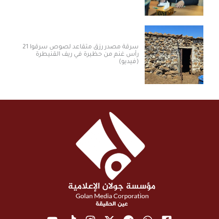
سرقة مصدر رزق متقاعد لصوص سرقوا 21
رأس غنم من حظيرة في ريف القنيطرة
(فيديو)