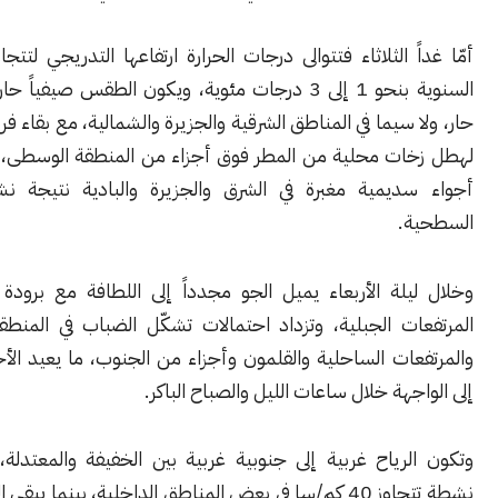
ً الثلاثاء فتتوالى درجات الحرارة ارتفاعها التدريجي لتتجاوز معدلاتها
السنوية بنحو 1 إلى 3 درجات مئوية، ويكون الطقس صيفياً حاراً نسبياً إلى
 سيما في المناطق الشرقية والجزيرة والشمالية، مع بقاء فرصة ضعيفة
ات محلية من المطر فوق أجزاء من المنطقة الوسطى، فيما تسود
ديمية مغبرة في الشرق والجزيرة والبادية نتيجة نشاط الرياح
.
يلة الأربعاء يميل الجو مجدداً إلى اللطافة مع برودة واضحة في
ات الجبلية، وتزداد احتمالات تشكّل الضباب في المنطقة الوسطى
ات الساحلية والقلمون وأجزاء من الجنوب، ما يعيد الأجواء الرطبة
جهة خلال ساعات الليل والصباح الباكر.
لرياح غربية إلى جنوبية غربية بين الخفيفة والمعتدلة، مع هبّات
نشطة تتجاوز 40 كم/سا في بعض المناطق الداخلية، بينما يبقى البحر خفيف