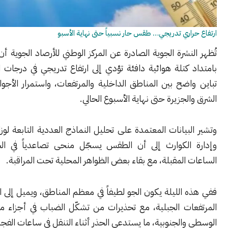
اري تدريجي… طقس حار نسبياً حتى نهاية الأسبو
نشرة الجوية الصادرة عن المركز الوطني للأرصاد الجوية أن البلاد تتأثر
كتلة هوائية دافئة تؤدي إلى ارتفاع تدريجي في درجات الحرارة، مع
ضح بين المناطق الداخلية والمرتفعات، واستمرار الأجواء الحارة في
لجزيرة حتى نهاية الأسبوع الحالي.
بيانات المعتمدة على تحليل النماذج العددية التابعة لوزارة الطوارئ
الكوارث إلى أن الطقس يسجّل منحى تصاعدياً في الحرارة خلال
المقبلة، مع بقاء بعض الظواهر المحلية تحت المراقبة.
الليلة يكون الجو لطيفاً في معظم المناطق، ويميل إلى البرودة فوق
ات الجبلية، مع تحذيرات من تشكّل الضباب في أجزاء من المنطقة
الجنوبية، ما يستدعي الحذر أثناء التنقل في ساعات الفجر الأولى.