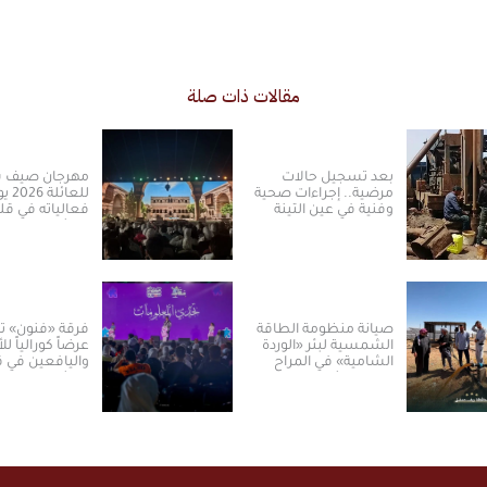
مقالات ذات صلة
بعد تسجيل حالات
مهرجان صيف س
مرضية.. إجراءات صحية
للعائ
وفنية في عين التينة
فعالياته في قل
بالقنيطرة
دمشق
صيانة منظومة الطاقة
فرقة «فنون» ت
الشمسية لبئر «الوردة
عرضاً كورالياً ل
الشامية» في المراح
واليافعين في 
بريف دمشق
دمشق