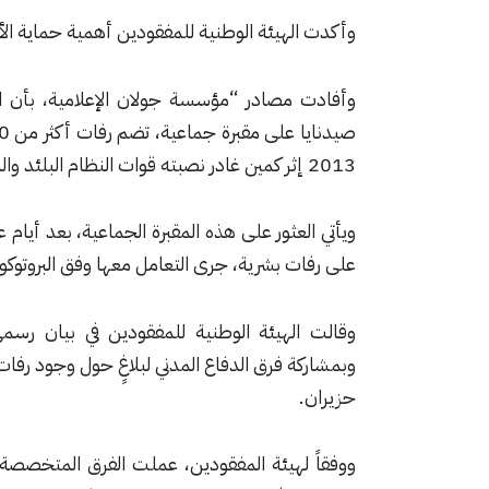
وأكدت الهيئة الوطنية للمفقودين أهمية حماية الأدل
وأفادت مصادر “مؤسسة جولان الإعلامية، بأن الأ
2013 إثر كمين غادر نصبته قوات النظام البلئد والميليشيات المرافقة له، حيث أُحرقت الجثث ومُثِّل بها.
ويأتي العثور على هذه المقبرة الجماعية، بعد أيا
على رفات بشرية، جرى التعامل معها وفق البروتوكول
وقالت الهيئة الوطنية للمفقودين في بيان رس
حزيران.
ووفقاً لهيئة المفقودين، عملت الفرق المتخصصة من