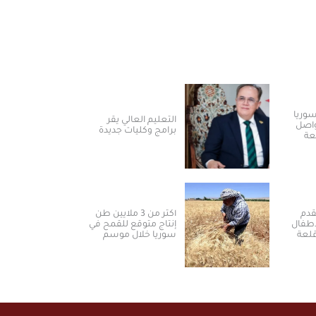
وريا
التعليم العالي يقر
لة 2026 يواصل
برامج وكليات جديدة
عة
قدم
أكثر من 3 ملايين طن
لأطفال
إنتاج متوقع للقمح في
قلعة
سوريا خلال موسم
2026