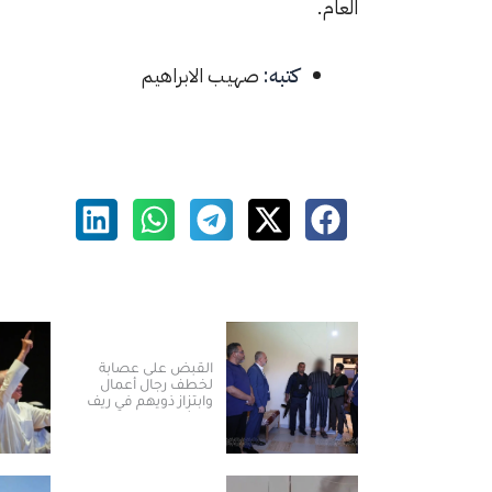
العام.
كتبه:
صهيب الابراهيم
القبض على عصابة
لخطف رجال أعمال
وابتزاز ذويهم في ريف
دمشق