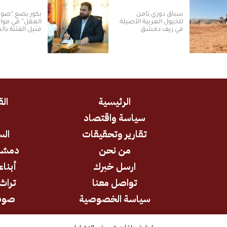
سباق دوري ثامن
بكور يضع “صو
للخيول العربية الأصيلة
العقل” في موا
في ريف دمشق
فتيل الفتنة بال
الرئيسية
الق
سياسة واقتصاد
د
تقارير وتحقيقات
الس
من نحن
دمشق
ارسل خبرك
أبناء
تواصل معنا
تراث 
سياسة الخصوصية
صوت