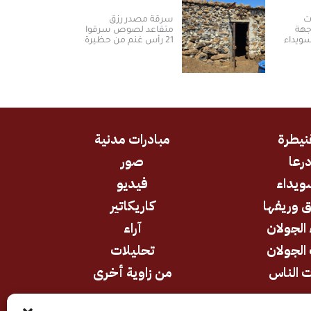
ت
سرقة مصدر رزق
جهة
متقاعد لصوص سرقوا
سويداء
21 رأس غنم من حظيرة
في ريف القنيطرة
(فيديو)
نيطرة
مبادرات مدنية
رعا
صور
ويداء
فيديو
 وريفها
كاريكاتير
 الجولان
آراء
الجولان
تحليلات
 الناس
من زاوية أخرى