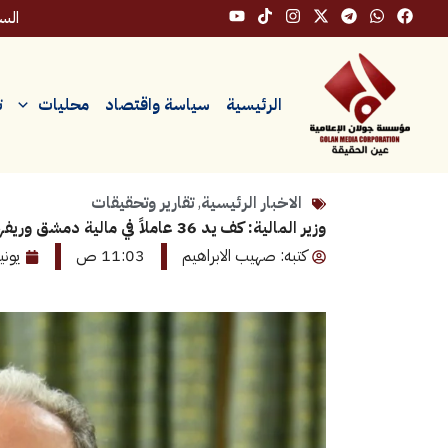
خطي
السبت، 
لى
لمحتوى
الرئيسية
سياسة واقتصاد
محليات
ت
الاخبار الرئيسية
,
تقارير وتحقيقات
وزير المالية: كف يد 36 عاملاً في مالية دمشق وريفها والمصرف العقاري والجريدة
كتبه: صهيب الابراهيم
11:03 ص
يونيو 12, 