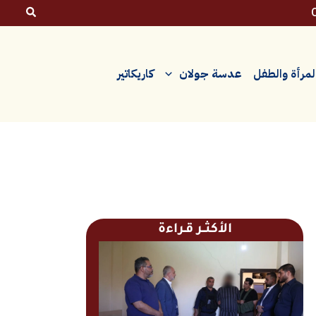
لمرأة والطفل
عدسة جولان
كاريكاتير
الأكثــر قـراءة