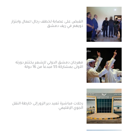
القبض على عصابة لخطف رجال أعمال وابتزاز
ذويهم في ريف دمشق
مهرجان دمشق الدولي للشعر يختتم دورته
الأولى بمشاركة 55 مبدعاً من 16 دولة
رحلات مباشرة تعيد دير الزور إلى خارطة النقل
الجوي الإقليمي