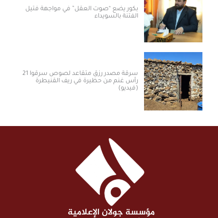
بكور يضع “صوت العقل” في مواجهة فتيل
الفتنة بالسويداء
سرقة مصدر رزق متقاعد لصوص سرقوا 21
رأس غنم من حظيرة في ريف القنيطرة
(فيديو)