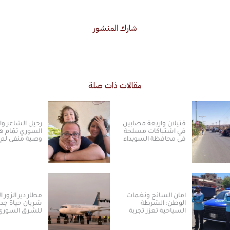
شارك المنشور
مقالات ذات صلة
قتيلان وأربعة مصابين
رحيل الشاعر و
في اشتباكات مسلحة
السوري تمّام ه
في محافظة السويداء
وصية منفى لم 
أمان السائح ونغمات
مطار دير الزور ا
الوطن: الشرطة
شريان حياة جدي
السياحية تعزز تجربة
للشرق السوري
العودة والسياحة في
ومكانته الاسترا
سوريا