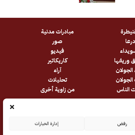
نيطرة
مبادرات مدنية
رعا
صور
ويداء
فيديو
 وريفها
كاريكاتير
 الجولان
آراء
الجولان
تحليلات
 الناس
من زاوية أخرى
رفض
إدارة الخيارات