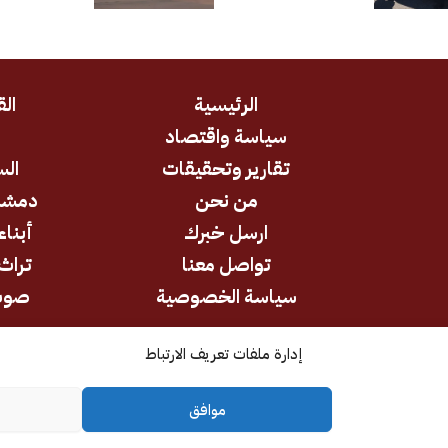
الرئيسية
الق
سياسة واقتصاد
د
تقارير وتحقيقات
الس
من نحن
دمشق
ارسل خبرك
أبناء
تواصل معنا
تراث 
سياسة الخصوصية
صوت
إدارة ملفات تعريف الارتباط
جميع الحقوق محفوظة © 2026
موافق
كل الآراء والتحليلات تعبر عن رأي أصحابها وليس بالضرورة عن رأي وتوجه
المؤسسة