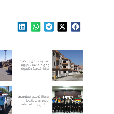
تسليم شقق سكنية
وعودة خدمات حيوية..
حركة خدمية وتنموية
نشطة بريف دمشق
جرمانا ترسم خطوطها
الحمراء: لا للتدخل
الخارجي ولا للمساس
بالسلم الأهلي