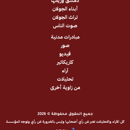
دمشق وريفها
أبناء الجولان
تراث الجولان
صوت الناس
مبادرات مدنية
صور
فيديو
كاريكاتير
آراء
تحليلات
من زاوية أخرى
جميع الحقوق محفوظة © 2026
والتحليلات تعبر عن رأي أصحابها وليس بالضرورة عن رأي وتوجه المؤسسة