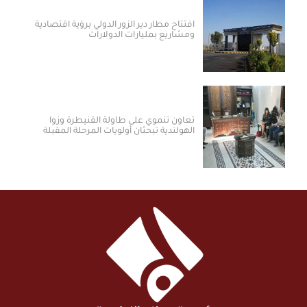
افتتاح مطار دير الزور الدولي برؤية اقتصادية
ومشاريع بمليارات الدولارات ​
تعاون تنموي على طاولة القنيطرة وزوا
الهولندية تبحثان أولويات المرحلة المقبلة