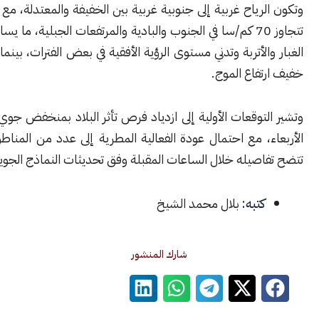
رياح غربية إلى جنوبية غربية بين الخفيفة والمعتدلة، مع هبّات قوية
تتجاوز 70 كم/سا في الجنوب والبادية والمرتفعات الجبلية، ما يساهم في إثارة
الأتربة وتدني مستوى الرؤية الأفقية في بعض الفترات، بينما يبقى البحر
فاع الموج.
توقعات الأولية إلى ازدياد فرص تأثر البلاد بمنخفض جوي اعتباراً من
، مع احتمال عودة الفعالية المطرية إلى عدد من المناطق، على أن
صيله خلال الساعات المقبلة وفق تحديثات النماذج الجوية.
كتبه:
بلال محمد الشيخ
شارك المنشور