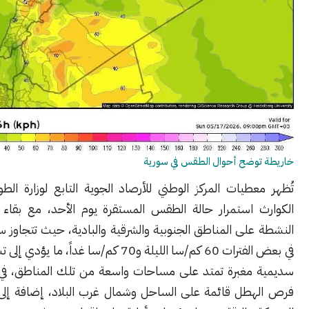
وضح أحوال الطقس في سورية
طيات المركز الوطني للأرصاد الجوية التابع لوزارة الطوارئ وإدارة
 استمرار حالة الطقس المستقرة يوم الأحد، مع بقاء تأثير الرياح
لى المناطق الجنوبية والشرقية والبادية، حيث تتجاوز سرعة الهبّات
في بعض الفترات 60 كم/سا الليلة و70 كم/سا غداً، ما يؤدي إلى تشكّل أجواء
مغبرة تمتد على مساحات واسعة من تلك المناطق، في حين تبقى
طل قائمة على الساحل وشمال غرب البلاد، إضافة إلى أجزاء من