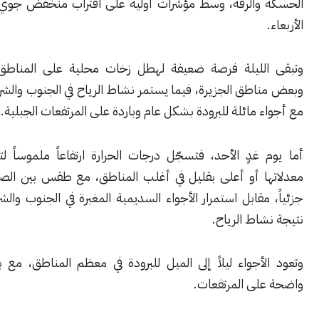
والرقة، وسط مؤشرات أولية على اقتراب منخفض جوي جديد يوم
لليلة فرصة ضعيفة لهطل زخات محلية على المناطق الساحلية
طق الجزيرة، فيما يستمر نشاط الرياح في الجنوب والشرق والبادية،
 مائلة للبرودة بشكل عام وباردة على المرتفعات الجبلية.
 غدٍ الأحد، فتسجّل درجات الحرارة ارتفاعاً ملموساً لتصبح حول
ا أو أعلى بقليل في أغلب المناطق، مع طقس بين الصحو والغائم
مقابل استمرار الأجواء السديمية المغبرة في الجنوب والشرق والبادية
اط الرياح.
أجواء ليلاً إلى الميل للبرودة في معظم المناطق، مع بقاء البرودة
لى المرتفعات.