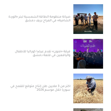
صيانة منظومة الطاقة الشمسية لبئر «الوردة
الشامية» في المراح بريف دمشق
فرقة «فنون» تقدم عرضاً كورالياً للأطفال
واليافعين في قلعة دمشق
أكثر من 3 ملايين طن إنتاج متوقع للقمح في
سوريا خلال موسم 2026