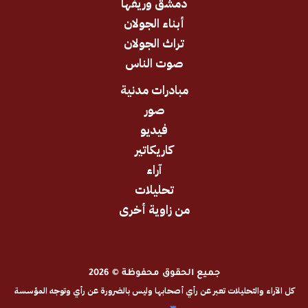
دمشق وريفها
أبناء الجولان
تراث الجولان
صوت الناس
مبادرات مدنية
صور
فيديو
كاريكاتير
آراء
تحليلات
من زاوية أخرى
جميع الحقوق محفوظة © 2026
والتحليلات تعبر عن رأي أصحابها وليس بالضرورة عن رأي وتوجه المؤسسة