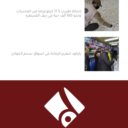
إحباط تهريب 17.5 كيلوغراماً من المخدرات
ونحو 100 ألف حبة في ريف القنيطرة
باركود لتعزيز الرقابة في أسواق سحم الجولان