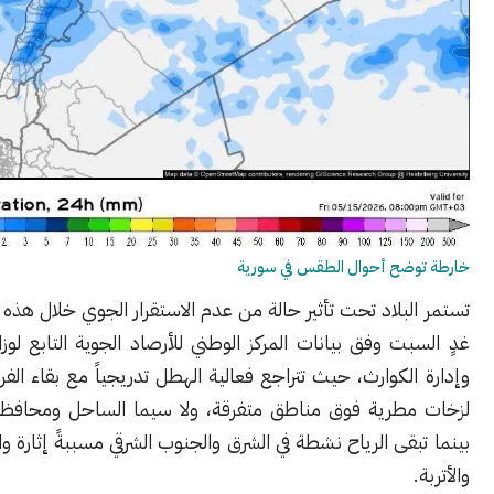
ضح أحوال الطقس في سورية
بلاد تحت تأثير حالة من عدم الاستقرار الجوي خلال هذه الليلة ونهار
ت وفق بيانات المركز الوطني للأرصاد الجوية التابع لوزارة الطوارئ
لكوارث، حيث تتراجع فعالية الهطل تدريجياً مع بقاء الفرص سانحة
طرية فوق مناطق متفرقة، ولا سيما الساحل ومحافظة الحسكة،
قى الرياح نشطة في الشرق والجنوب الشرقي مسببةً إثارة واسعة للغبار