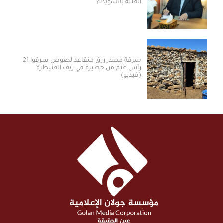
الفتنة بالسويداء
سرقة مصدر رزق متقاعد لصوص سرقوا 21
رأس غنم من حظيرة في ريف القنيطرة
(فيديو)