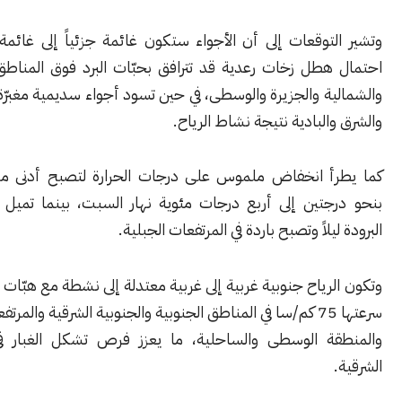
توقعات إلى أن الأجواء ستكون غائمة جزئياً إلى غائمة أحياناً مع
هطل زخات رعدية قد تترافق بحبّات البرد فوق المناطق الساحلية
ة والجزيرة والوسطى، في حين تسود أجواء سديمية مغبرّة في الجنوب
البادية نتيجة نشاط الرياح.
أ انخفاض ملموس على درجات الحرارة لتصبح أدنى من معدلاتها
جتين إلى أربع درجات مئوية نهار السبت، بينما تميل الأجواء إلى
يلاً وتصبح باردة في المرتفعات الجبلية.
رياح جنوبية غربية إلى غربية معتدلة إلى نشطة مع هبّات قوية تتجاوز
سرعتها 75 كم/سا في المناطق الجنوبية والجنوبية الشرقية والمرتفعات الجبلية
ة الوسطى والساحلية، ما يعزز فرص تشكل الغبار في المناطق