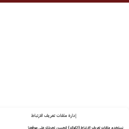
إدارة ملفات تعريف الارتباط
ت تعريف الارتباط (الكوكيز) لتحسين تجربتك على موقعنا