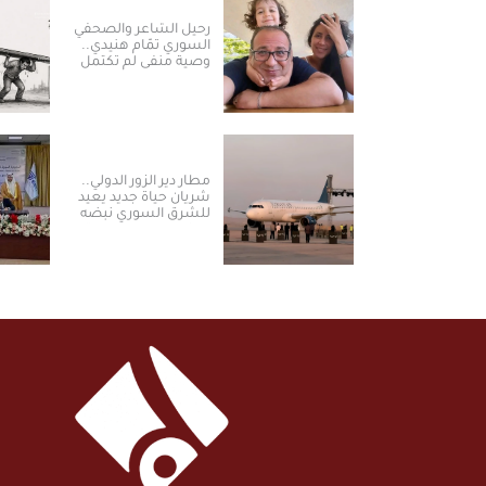
رحيل الشاعر والصحفي
السوري تمّام هنيدي..
وصية منفى لم تكتمل
مطار دير الزور الدولي..
شريان حياة جديد يعيد
للشرق السوري نبضه
ومكانته الاستراتيجية