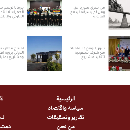
من سرق سوريا حرّ..
جرمانا ترسم 
ومن لم يسرقها يدفع
الحمراء: لا للتد
الفاتورة
الخارجي ولا ل
بالسلم الأهلي
سوريا توقع 3 اتفاقيات
افتتاح مطار دير 
مع شركة سعودية
الدولي برؤية اق
لتنفيذ مشاريع
ومشاريع بمليا
الكهرباء من الطاقة
الدولارات ​
الشمسية
الرئيسية
الق
سياسة واقتصاد
د
تقارير وتحقيقات
الس
من نحن
دمشق