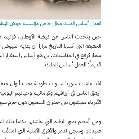
العدل أساس الملك مقال خاص مؤسسة جولان الإعلا
حين يتحدث الناس عن نهضة الأوطان، فإنهم غالبا
الحقيقة التي أثبتها التاريخ مراراً أن بداية النه
شعار يُرفع في المناسبات، بل هو أساس استقرار الد
قديماً: العدل أساس الملك.
لقد عاشت سوريا سنوات طويلة تحت ألوان متعد
أرهق الناس في أرزاقهم وكراماتهم وحياتهم اليوم
الأبرياء يعيشون بين جدران السجون دون جرم سو
ومن أعظم صور الظلم التي عاشتها بلادنا تلك ا
صيدنايا وسجن تدمر والأفرع الأمنية التي امتلأ