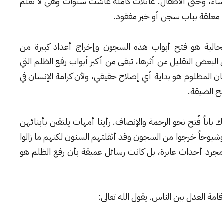
ساء، وحتى الأطفال. عائلات كاملة عاشت سنوات وهي لا تعلم
ن معلقة بباب سجن أو خبر مفقود.
الية هو فتح أبواب هذه السجون وإخراج أعداد كبيرة من
لبعض التقليل من أثرها، تبقى من أكبر أبواب رفع الظلم التي
ن المظلوم هو بداية أي إصلاح حقيقي، ولأن كرامة الإنسان في
ح الضيقة.
اباً فُتح نحو الرحمة والإنصاف. رأينا أمهات يلتقين بأبنائهن
شيوخاً خرجوا من السجون وقد أثقلتهم السنون لكنهم ما زالوا
جرد أحداث عابرة، بل كانت رسائل عميقة بأن رفع الظلم هو
مة العدل بين الناس. يقول الله تعالى: