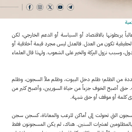
مية
ً يربطونها بالاقتصاد أو السياسة أو الدعم الخارجي، لكن
وض الحقيقية تكون من العدل. فالعدل ليس مجرد قيمة أخلاقية أو
ول، وسبب نزول البركة والخير على الشعوب. ولهذا قال العلماء
دة من الظلم؛ ظلم دخل البيوت، وظلم ملأ السجون، وظلم
ية. حتى أصبح الخوف جزءاً من حياة السوريين، وأصبح كثير من
ى كلمة أو موقف أو حتى شبهة.
لسجون التي تحولت إلى أماكن للرعب والمعاناة، كسجن سجن
ت بالمظلومين لعشرات السنين. هناك، لم يكن المسجونون فقط