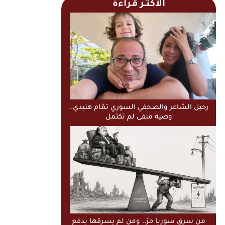
الأكثــر قـراءة
رحيل الشاعر والصحفي السوري تمّام هنيدي..
وصية منفى لم تكتمل
من سرق سوريا حرّ.. ومن لم يسرقها يدفع