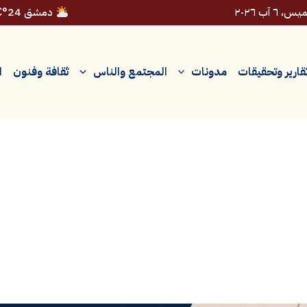
، ٦ آب ٢٠٢٦
دمشق 24°C
قارير وتحقيقات
مدونات
المجتمع والناس
ثقافة وفنون
ا