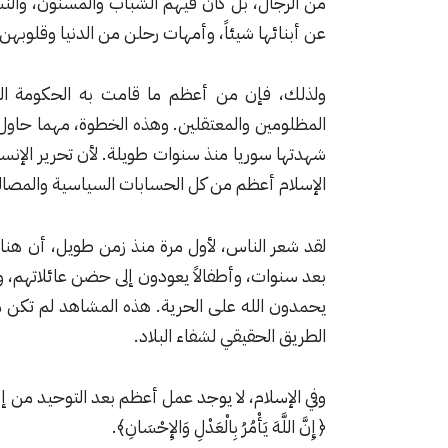
من الرجال، بل كان فيهم الشباب والمسنون، والن
عن أبنائها شيئاً، وأمهات رحلن من الدنيا وقلوبه
ولذلك، فإن من أعظم ما قامت به الحكومة الح
المظلومين والمعتقلين. وهذه الخطوة، مهما حاول ا
شهدتها سوريا منذ سنوات طويلة. لأن تحرير الإنسا
الإسلام أعظم من كل الحسابات السياسية والمصال
لقد شعر الناس، لأول مرة منذ زمن طويل، أن هناك ب
بعد سنوات، وأطفالاً يعودون إلى حضن عائلاتهم، و
يحمدون الله على الحرية. هذه المشاهد لم تكن م
الطريق الحقيقي لشفاء البلاد.
وفي الإسلام، لا يوجد عمل أعظم بعد التوحيد من إقا
﴿إِنَّ اللَّهَ يَأْمُرُ بِالْعَدْلِ وَالإِحْسَانِ﴾.