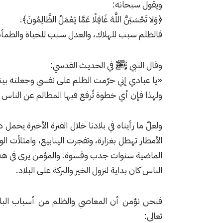
ويقول سبحانه:
﴿وَلا تَحْسَبَنَّ اللَّهَ غَافِلًا عَمَّا يَعْمَلُ الظَّالِمُونَ﴾.
فالظلم سبب للهلاك، والعدل سبب للحياة والطمأني
وقال النبي ﷺ في الحديث القدسي:
«يا عبادي إني حرّمت الظلم على نفسي وجعلته بينك
ولهذا فإن أي خطوة تُرفع فيها المظالم عن الناس ه
ولعلّ ما رأيناه في بلادنا خلال الفترة الأخيرة ي
الأمطار تهطل بغزارة، وتفجرت الينابيع، وامتلأت ا
الماضية سنوات جدب وقسوة. والمؤمن يرى في هذه
الناس كان بداية لنزول الخير والبركة على البلاد.
فنحن نؤمن أن المعاصي والظلم من أسباب البلاء،
تعالى: