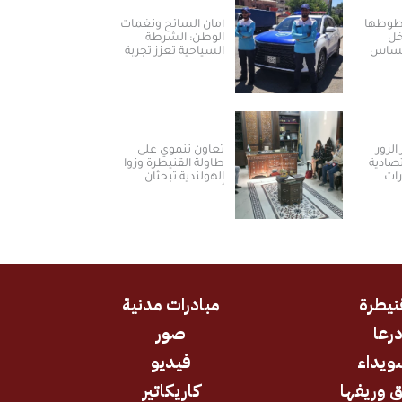
خطوطها
أمان السائح ونغمات
خل
الوطن: الشرطة
لمساس
السياحية تعزز تجربة
العودة والسياحة في
سوريا
الزور
تعاون تنموي على
تصادية
طاولة القنيطرة وزوا
رات
الهولندية تبحثان
أولويات المرحلة
المقبلة
نيطرة
مبادرات مدنية
رعا
صور
ويداء
فيديو
 وريفها
كاريكاتير