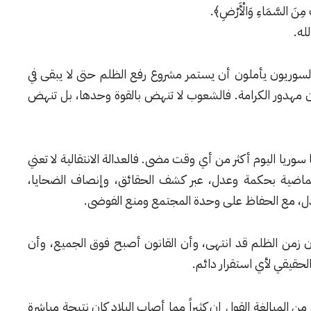
َاتٍ مِنَ السَّمَاءِ وَالْأَرْضِ﴾.
له.
السوريون يأملون أن يستمر مشروع رفع الظلم حتى لا يبقى في
ان مهدور الكرامة. فالشعوب لا تنهض بالقوة وحدها، بل تنهض
ا سوريا اليوم أكثر من أي وقت مضى. فالعدالة الانتقالية لا تعني
ات الماضية بحكمة وعدل، عبر كشف الحقائق، وإنصاف الضحايا،
دل، مع الحفاظ على وحدة المجتمع ومنع الفوضى.
 أن زمن الظلم قد انتهى، وأن القانون أصبح فوق الجميع، وأن
لحقيقي لأي استقرار دائم.
 المبالغة القول إن كثيراً مما أصاب البلاد كان نتيجة مباشرة