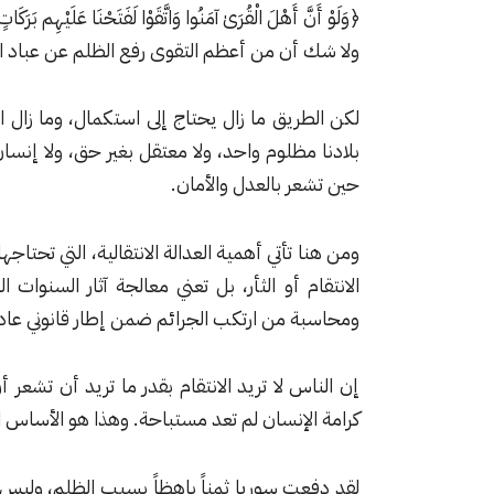
﴿وَلَوْ أَنَّ أَهْلَ الْقُرَىٰ آمَنُوا وَاتَّقَوْا لَفَتَحْنَا عَلَيْهِم بَرَك
ولا شك أن من أعظم التقوى رفع الظلم عن عباد ال
لكن الطريق ما زال يحتاج إلى استكمال، وما زال 
بلادنا مظلوم واحد، ولا معتقل بغير حق، ولا إنس
حين تشعر بالعدل والأمان.
ومن هنا تأتي أهمية العدالة الانتقالية، التي تحتاجه
الانتقام أو الثأر، بل تعني معالجة آثار السنو
ومحاسبة من ارتكب الجرائم ضمن إطار قانوني عا
إن الناس لا تريد الانتقام بقدر ما تريد أن تشعر
كرامة الإنسان لم تعد مستباحة. وهذا هو الأساس ا
لقد دفعت سوريا ثمناً باهظاً بسبب الظلم، وليس من