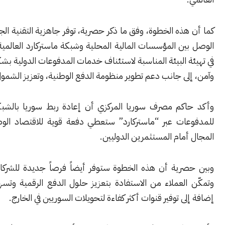
ذه الخطوة، وفق ما ذكر حصرية، توفر جاهزية التقنية الجديدة حلقة
ن المؤسسات المالية المحلية وشبكة ماستركارد العالمية، ما يسهم
 البيئة المناسبة لاستئناف خدمات المدفوعات الدولية بشكل تدريجي
ى جانب دعم تطوير منظومة الدفع الوطنية، وتعزيز الشمول المالي.
كم مصرف سوريا المركزي أن إعادة ربط سوريا بالشبكة العالمية
ات عبر “ماستركارد” ستعطي دفعة قوية للاقتصاد الوطني، وتفتح
مام المستثمرين الدوليين.
رية أن هذه الخطوة ستوفر أيضاً فرصاً جديدة للشركات والأفراد،
لعملاء من الاستفادة بتعزيز حلول الدفع الرقمية وتسهيل قبولها،
ى توفير قنوات أكثر كفاءة لتحويلات السوريين في الخارج.