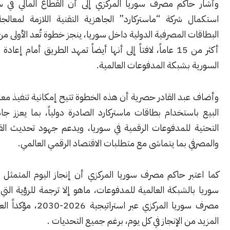
اكم مصرف سوريا المركزي إلى أن القطاع المالي في سوريا، ومع
 شركة “ماستركارد” الجاهزية التقنية اللازمة لمعالجة معاملات
 المصرفية الدولية داخل سوريا، ينجز خطوة تُعد الأولى من نوعها منذ
أكثر من 15 عاماً، لافتاً إلى أنها أيضاً تمهد الطريق أمام إعادة ربط السوق
بشبكة المدفوعات العالمية.
د القادر حصرية أن هذه الخطوة تتيح إمكانية تنفيذ معاملات نقاط
ستخدام بطاقات ماستركارد الصادرة دولياً، بما يعزز جاهزية البنية
 للمدفوعات الرقمية في سوريا، ويدعم جهود تحديث القطاع المالي
 بما يتماشى مع متطلبات الاقتصاد الرقمي العالمي.
بر حاكم مصرف سوريا المركزي أن إنجاز اليوم المتمثل بإعادة ربط
لشبكة العالمية للمدفوعات، ماهو إلا ترجمة للرؤية التي أعلن عنها
مصرف سوريا المركزي عبر استراتيجية 2026-2030، مؤكداً العمل لتقديم
ن الإنجاز في كل يوم، برغم جميع التحديات .