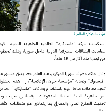
كارد العالمية
 شركة “ماستركارد⁠” العالمية الجاهزية التقنية اللازمة لمعالجة
البطاقات المصرفية الدولية داخل سوريا، وذلك كخطوة تُعد الأولى
ذ أكثر من 15 عاماً.
م مصرف سوريا المركزي، عبد القادر حصرية،في منشور عبر حسابه في
” رصدته “مؤسسة جولان الإعلامية”، إن هذه الخطوة تمكن من
املات نقاط البيع باستخدام بطاقات “ماستركارد” الصادرة دولياً، بما
هزية البنية التحتية للمدفوعات الرقمية في سوريا، ويدعم جهود
لقطاع المالي والمصرفي بما يتماشى مع متطلبات الاقتصاد الرقمي