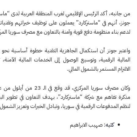
، أكد الرئيس الإقليمي لغرب المنطقة العربية لدى “ماستركارد” آدم
هم في “ماستركارد” يعملون على توظيف خبراتهم وتقنياتهم العالمية
ء منظومة دفع قوية وآمنة بالتعاون مع مصرف سوريا المركزي.
ونز أن استكمال الجاهزية التقنية خطوة أساسية نحو تعزيز البنية
الرقمية، وتوسيع الوصول إلى الخدمات المالية الآمنة، تأكيداً على
 المستمر بالشمول المالي.
وكان مصرف سوريا المركزي، قد وقع في الـ 23 من أيلول من عام 
اهم مع شركة “ماستركارد”، بهدف التعاون في تطوير البنية التحتية
دفوعات الرقمية في سوريا، وتبادل الخبرات وتعزيز الشمول المالي.
كتبه:
صهيب الابراهيم