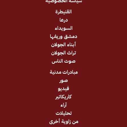
سياسة الخصوصية
القنيطرة
درعا
السويداء
دمشق وريفها
أبناء الجولان
تراث الجولان
صوت الناس
مبادرات مدنية
صور
فيديو
كاريكاتير
آراء
تحليلات
من زاوية أخرى