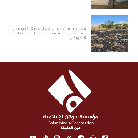
تفجير مخلفات حرب يشعل نحو 100 دونم في
حضر.. أشجار مثمرة تحترق ومزارعون يطالبون
بالتعويض