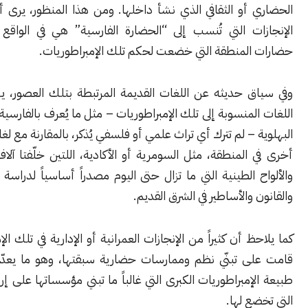
أو الثقافي الذي نشأ داخلها. ومن هذا المنظور، يرى أن كثيراً من
ات التي تُنسب إلى “الحضارة الفارسية” هي في الواقع تبني لتراث
المنطقة التي خضعت لحكم تلك الإمبراطوريات.
ق حديثه عن اللغات القديمة المرتبطة بتلك العصور، يشير إلى أن
لمنسوبة إلى تلك الإمبراطوريات – مثل ما يُعرف بالفارسية القديمة أو
 – لم تترك أي تراث علمي أو فلسفي يُذكر، بالمقارنة مع لغات حضارية
المنطقة، مثل السومرية أو الأكادية، اللتين خلّفتا آلاف النصوص
 الطينية التي ما تزال حتى اليوم مصدراً أساسياً لدراسة تاريخ العلم
 والأساطير في الشرق القديم.
ظ أن كثيراً من الإنجازات العمرانية أو الإدارية في تلك الإمبراطوريات
ى تبنّي نظم وممارسات حضارية سبقتها، وهو ما يعدّه جزءاً من
إمبراطوريات الكبرى التي غالباً ما تبني مؤسساتها على إرث المناطق
ع لها.