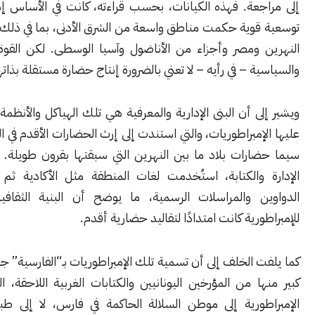
جعة. فهذه الكيانات، بحسب قراءته، كانت في الأساس إمبراطوريات
وية حكمت مناطق واسعة من الشرق الأدنى، بما في ذلك بلاد ما بين
 ومصر وأجزاء من الأناضول وآسيا الوسطى. لكن القوة العسكرية
ة – في رأيه – لا تعني بالضرورة إنتاج حضارة مستقلة بذاتها.
ى أن البنى الإدارية والمعرفية هي تلك الهياكل والأنظمة التي قامت
إمبراطوريات، والتي استندت إلى إرث الحضارات الأقدم في المنطقة، ولا
ارات بلاد ما بين النهرين التي سبقتها بقرون طويلة. ففي مجال
 والكتابة، استُخدمت لغات المنطقة مثل الأكادية ثم الآرامية في
ن والمراسلات الرسمية، ما يوضح أن البنية الثقافية والإدارية
ورية كانت امتدادًا لتقاليد حضارية أقدم.
 الخلف إلى أن تسمية تلك الإمبراطوريات بـ“الفارسية” جاءت في جزء
ا من المؤرخين اليونانيين والكتابات الغربية اللاحقة، الذين نسبوا
طورية إلى موطن السلالة الحاكمة في فارس، لا إلى طبيعة الإنتاج