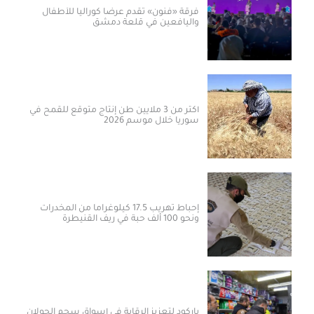
فرقة «فنون» تقدم عرضاً كورالياً للأطفال
واليافعين في قلعة دمشق
أكثر من 3 ملايين طن إنتاج متوقع للقمح في
سوريا خلال موسم 2026
إحباط تهريب 17.5 كيلوغراماً من المخدرات
ونحو 100 ألف حبة في ريف القنيطرة
باركود لتعزيز الرقابة في أسواق سحم الجولان