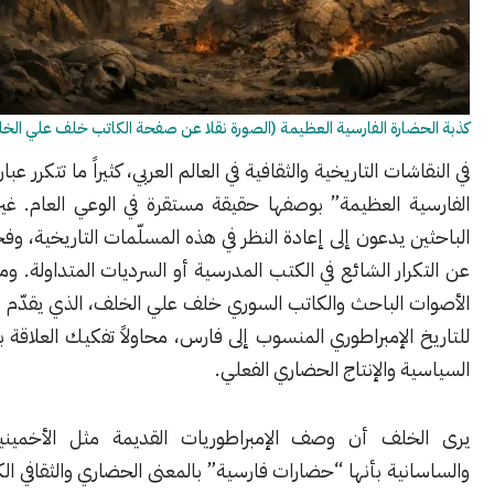
ارة الفارسية العظيمة (الصورة نقلا عن صفحة الكاتب خلف علي الخلف)
ات التاريخية والثقافية في العالم العربي، كثيراً ما تتكرر عبارة “الحضارة
ة العظيمة” بوصفها حقيقة مستقرة في الوعي العام. غير أن بعض
 يدعون إلى إعادة النظر في هذه المسلّمات التاريخية، وفحصها بعيداً
ار الشائع في الكتب المدرسية أو السرديات المتداولة. ومن بين هذه
 الباحث والكاتب السوري خلف علي الخلف، الذي يقدّم قراءة نقدية
الإمبراطوري المنسوب إلى فارس، محاولاً تفكيك العلاقة بين السلطة
 والإنتاج الحضاري الفعلي.
لف أن وصف الإمبراطوريات القديمة مثل الأخمينية والبارثية
ية بأنها “حضارات فارسية” بالمعنى الحضاري والثقافي الكامل يحتاج