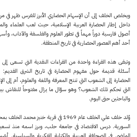
لخلف إلى أن الإسهام الحضاري الأبرز للفرس ظهر في مرحلة لاحقة،
ار الحضارة العربية الإسلامية، حيث لعب العلماء والمفكرون من
سية دوراً مهماً في تطور العلوم والفلسفة والآداب، وأسهموا في بناء
العصور الحضارية في تاريخ المنطقة.
ذه القراءة واحدة من القراءات النقدية التي تسعى إلى إعادة طرح
ديمة حول مفهوم الحضارة في تاريخ الشرق القديم: هل تُنسب
إلى الشعوب التي تنتج المعرفة واللغة والعلوم، أم إلى الإمبراطوريات
كم تلك الشعوب؟ وهو سؤال ما يزال مفتوحاً للنقاش بين المؤرخين
ن حتى اليوم.
وُلد خلف علي الخلف عام 1969 في قرية خنيز محمد الخلف بمحافظة الرقة
. درس الاقتصاد في جامعة حلب، وبرز اسمه منذ تسعينيات القرن
في الصحافة العربية والكتابة الفكرية والسياسية. أسّس مشاريع