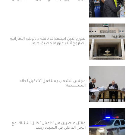
سوريا تدين استهداف ناقلة «أدنوك» الإماراتية
بصاروخ أثناء عبورها مضيق هرمز
مجلس الشعب يستكمل تشكيل لجانه
المتخصصة
مقتل عنصرين من “داعش” خلال اشتباك مع
الأمن الداخلي في السيدة زينب