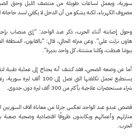
ويعمل لساعات طويلة من منتصف الليل وحتى الصباح لتغطية
كهرباء، لكنه يشكو من أن الدخل لا يكفي لسد حاجاته اليومية.
ابته أثناء الحرب، ذكر عبد الواحد: “إي منصاب بإجري.. قذيفة
ت علي”. وعن منزله الحالي، قال: “بالقابون، المنطقة الصناعية، كل
بطت، وكلنا مشتتة، كل واحد بديرة”.
وضعه الصحي، فقد كشف أنه يحتاج إلى عملية طبية لتمّيه، لكنه لا
يستطيع تحمل تكلفتها التي تصل إلى 100 ألف ليرة سورية، رغم محاولاته
ت علاجية بأكثر من 300 ألف ليرة دون جدوى.
و عبد الواحد تعكس جزءًا من معاناة آلاف السوريين الذين فقدوا
 وأعمالهم ويكابدون ظروفًا اقتصادية وصحية صعبة بعد سنوات