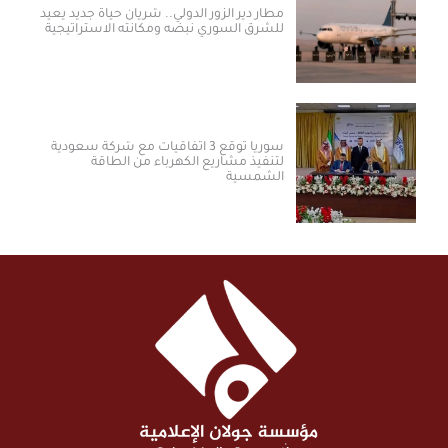
مطار دير الزور الدولي.. شريان حياة جديد يعيد
للشرق السوري نبضه ومكانته الاستراتيجية
سوريا توقع 3 اتفاقيات مع شركة سعودية
لتنفيذ مشاريع الكهرباء من الطاقة
الشمسية