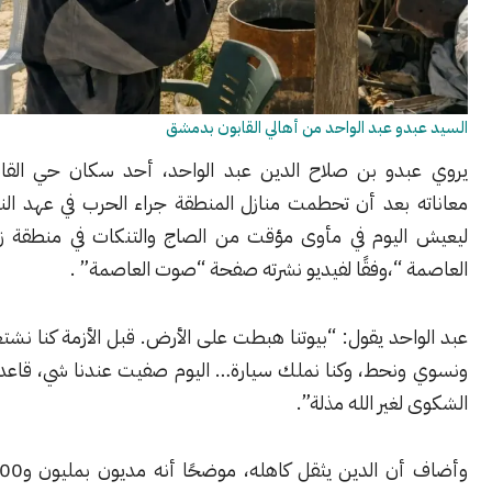
و عبد الواحد من أهالي القابون بدمشق
دو بن صلاح الدين عبد الواحد، أحد سكان حي القابون سابقًا،
 بعد أن تحطمت منازل المنطقة جراء الحرب في عهد النظام البائد،
ليوم في مأوى مؤقت من الصاج والتنكات في منطقة زراعية خارج
 “،وفقًا لفيديو نشرته صفحة “صوت العاصمة” .
احد يقول: “بيوتنا هبطت على الأرض. قبل الأزمة كنا نشتغل ونضمن
نحط، وكنا نملك سيارة… اليوم صفيت عندنا شي، قاعدين بالتنك.
غير الله مذلة”.
وأضاف أن الدين يثقل كاهله، موضحًا أنه مديون بمليون و800 ألف ليرة