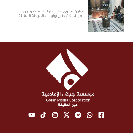
تعاون تنموي على طاولة القنيطرة وزوا
الهولندية تبحثان أولويات المرحلة المقبلة