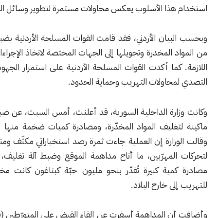
 هذا الأسلوب يعكس محاولات مستمرة لتطوير وسائل التهريب.
لبيان الأردني، فقد قامت القوات المسلحة الأردنية بضبط الكميات
د المخدرة وتحويلها إلى الجهات المختصة لاتخاذ الإجراءات القانونية
 كما أكدت القوات المسلحة الأردنية على استمرار الجهود الأمنية في
لمحاولات التهريب وحماية الحدود.
زارة الداخلية السورية، قد أعلنت، أمس السبت، عن ضبط وتفكيك
لتغليف المواد المخدّرة، ومصادرة كميات ضخمة منها بريف درعا.
وزارة إن العملية جاءت ثمرة رصد استخباراتي مكثّف ومتابعة دقيقة
 المهرّبين، ما أتاح مداهمة الموقع وضبط آلة تغليف، إضافة إلى
كمية كبيرة تُقدّر بنحو مليون حبّة كبتاغون كانت مخزّنة ومعدّة
إلى خارج البلاد.
ن المداهمة أسفرت عن إلقاء القبض على المتورّطين (ف.ر) و(ر.ر)،