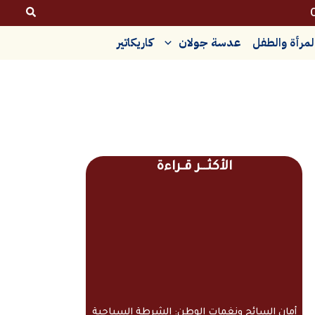
لمرأة والطفل
عدسة جولان
كاريكاتير
الأكثــر قـراءة
أمان السائح ونغمات الوطن: الشرطة السياحية