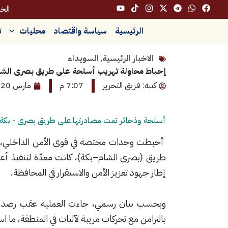
خطي
الخميس
لى
الرئيسية
سياسة واقتصاد
محليات
ت
لمحتوى
الاخبار الرئيسية
,
السويداء
إحباط محاولة تهريب أسلحة على طريق بصرى الشا
كتبه: فريق التحرير
7:07 م
مارس 20, 2026
أسلحة وذخائر تمت مصادرتها على طريق بصرى - بكة
أحبطت وحدات مختصة في قوى الأمن الداخلي، ع
طريق (بصرى الشام–بكة)، كانت معدّة لتنفيذ أع
إطار جهود تعزيز الأمن والاستقرار في المحافظة.
وبحسب بيان رسمي، جاءت العملية عقب رصد تس
بالتزامن مع تحركات مريبة لآليات في المنطقة، ما