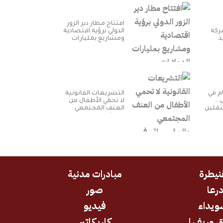
افتتاح مطار دير الزور
ركة
الدولي برؤية اقتصادية
ذ
ومشاريع بمليارات
اء من
الدولارات ​
ية
م في
التشريعات القانونية
ل…
لا تحمي الأطفال من
تقلين
العنف المجتمعي
رة
والمؤسساتي في
سوريا
نيطرة
مبادرات مدنية
رعا
صور
ويداء
فيديو
 وريفها
كاريكاتير