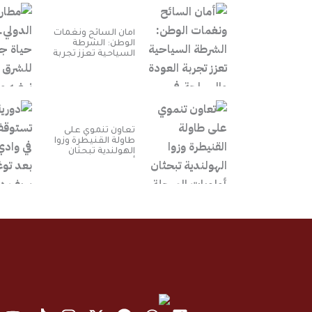
أمان السائح ونغمات
الوطن: الشرطة
السياحية تعزز تجربة
العودة والسياحة في
سوريا
تعاون تنموي على
طاولة القنيطرة وزوا
الهولندية تبحثان
أولويات المرحلة
المقبلة