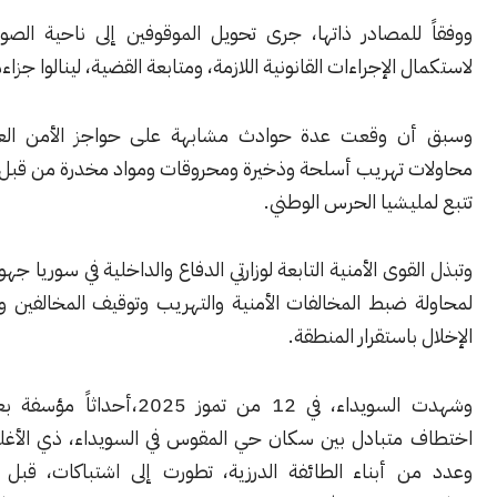
للمصادر ذاتها، جرى تحويل الموقوفين إلى ناحية الصورة الصغرى
 الإجراءات القانونية اللازمة، ومتابعة القضية، لينالوا جزاءهم العادل.
ن وقعت عدة حوادث مشابهة على حواجز الأمن العام، بسبب
 تهريب أسلحة وذخيرة ومحروقات ومواد مخدرة من قبل مجموعات
يشيا الحرس الوطني.
قوى الأمنية التابعة لوزارتي الدفاع والداخلية في سوريا جهوداً مضاعفة
 ضبط المخالفات الأمنية والتهريب وتوقيف المخالفين ومنعهم من
باستقرار المنطقة.
وشهدت السويداء، في 12 من تموز 2025،أحداثاً مؤسفة بعد عمليات
متبادل بين سكان حي المقوس في السويداء، ذي الأغلبية البدوية
 أبناء الطائفة الدرزية، تطورت إلى اشتباكات، قبل أن تتدخل