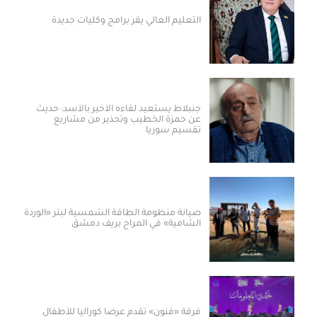
التعليم العالي يقر برامج وكليات جديدة
جنبلاط يستعيد لقاءه الأخير بالأسد: حديث
عن حمزة الخطيب وتحذير من مشاريع
تقسيم سوريا
صيانة منظومة الطاقة الشمسية لبئر «الوردة
الشامية» في المراح بريف دمشق
فرقة «فنون» تقدم عرضاً كورالياً للأطفال