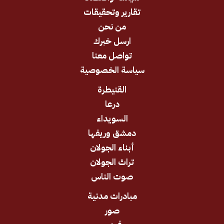
تقارير وتحقيقات
من نحن
ارسل خبرك
تواصل معنا
سياسة الخصوصية
القنيطرة
درعا
السويداء
دمشق وريفها
أبناء الجولان
تراث الجولان
صوت الناس
مبادرات مدنية
صور