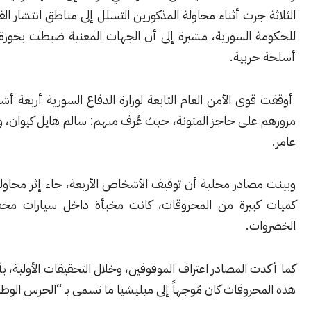
جرت أثناء محاولة المذكورين التسلل إلى مناطق انتشار القوات التابعة
 السورية، مشيرة إلى أن الجهات المعنية ضبطت بحوزة الموقوفين
ربية.
ى الأمن العام التابعة لوزارة الدفاع السورية أربعة أشخاص أثناء
على حاجز المتونة، حيث عُرف منهم: سالم هايل كيوان، ونجيب نبيه
صادر محلية أن توقيف الأشخاص الأربعة، جاء إثر محاولتهم تهريب
بيرة من المحروقات، كانت مخبأة داخل سيارات مخصصة لنقل
ت.
 المصادر اعتراف الموقوفين، وخلال التحقيقات الأولية، بأن جزءاً من
روقات كان مُوجهاً إلى ميليشيا ما تسمى بـ “الحرس الوطني”.