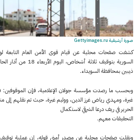
Gettyimag
حات محلية عن قيام قوى الأمن العام التابعة لوزارة الدفاع
السورية بتوقيف ثلاثة أشخاص، اليوم الأربعاء 18 من ٱذار الحالي، في بلدة
محافظة السويداء.
ا رصدت مؤسسة جولان الإعلامية، فإن الموقوفين: فداء غسان
مهدي رياض غرز الدين، ووليم غبرة، حيث تم نقلهم إلى منطقة بصرى
ي ريف درعا الشرقي لاستكمال
ات معهم.
فحات محلية عن مصدر أمني قوله، إن عملية توقيف الأشخاص