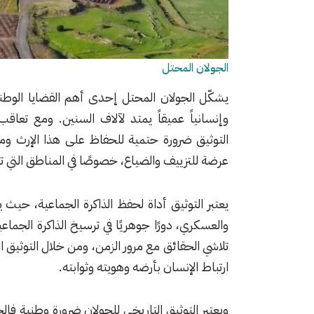
الجولان المحتل
يشكّل الجولان المحتل إحدى أهم القضايا الوطنية ف
وإنسانياً عميقاً يمتد لآلاف السنين. ومع تعا
التوثيق ضرورة حتمية للحفاظ على هذا الإرث ومنع
عرضة للتزييف والضياع، خصوصًا في المناطق التي تت
يعتبر التوثيق أداة لحفظ الذاكرة الجماعية، حيث ي
والعسكري، دورًا جوهريًا في ترسيخ الذاكرة الجماع
تلاشي الحقائق مع مرور الزمن، ومن خلال التوثيق ال
ارتباط الإنسان بأرضه وهويته وثوابته.
ويعتبر التوثيق التاريخي للجولان ضرورة وطنية فا