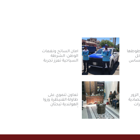
خطوطها
أمان السائح ونغمات
خل
الوطن: الشرطة
لمساس
السياحية تعزز تجربة
العودة والسياحة في
سوريا
الزور
تعاون تنموي على
تصادية
طاولة القنيطرة وزوا
رات
الهولندية تبحثان
أولويات المرحلة
المقبلة