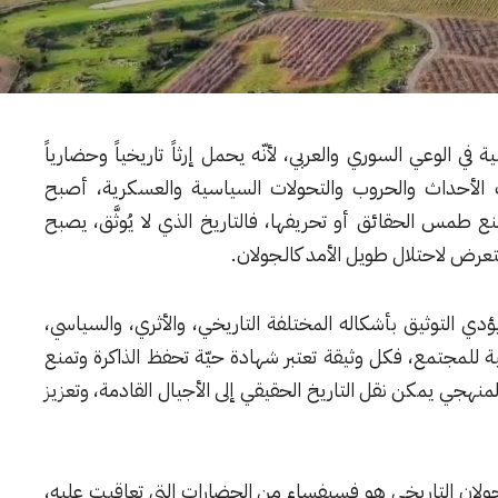
ي الوعي السوري والعربي، لأنّه يحمل إرثاً تاريخياً وحضارياً
قب الأحداث والحروب والتحولات السياسية والعسكرية، أصبح
 طمس الحقائق أو تحريفها، فالتاريخ الذي لا يُوثَّق، يصبح
عرض لاحتلال طويل الأمد كالـجولان.
ؤدي التوثيق بأشكاله المختلفة التاريخي، والأثري، والسياسي،
ية للمجتمع، فكل وثيقة تعتبر شهادة حيّة تحفظ الذاكرة وتمنع
منهجي يمكن نقل التاريخ الحقيقي إلى الأجيال القادمة، وتعزيز
لجولان التاريخي هو فسيفساء من الحضارات التي تعاقبت عليه،