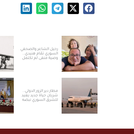
رحيل الشاعر والصحفي
السوري تمّام هنيدي..
وصية منفى لم تكتمل
مطار دير الزور الدولي..
شريان حياة جديد يعيد
للشرق السوري نبضه
ومكانته الاستراتيجية