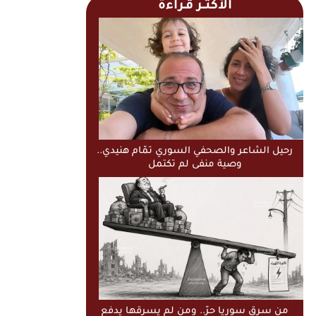
الأكثــر قـراءة
رحيل الشاعر والصحفي السوري تمّام هنيدي..
وصية منفى لم تكتمل
من سرق سوريا حرّ.. ومن لم يسرقها يدفع