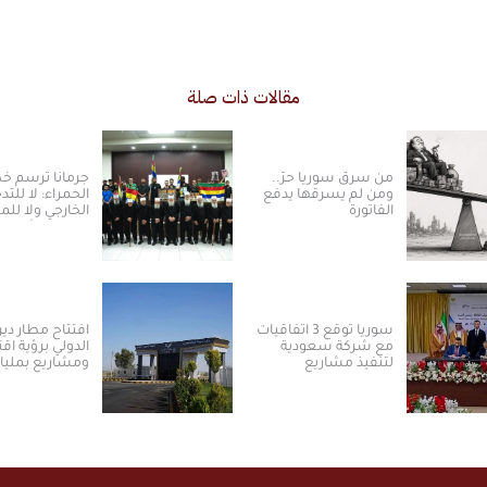
مقالات ذات صلة
من سرق سوريا حرّ..
جرمانا ترسم 
ومن لم يسرقها يدفع
الحمراء: لا للتد
الفاتورة
الخارجي ولا ل
بالسلم الأهلي
سوريا توقع 3 اتفاقيات
افتتاح مطار دير 
مع شركة سعودية
الدولي برؤية اق
لتنفيذ مشاريع
ومشاريع بمليا
الكهرباء من الطاقة
الدولارات ​
الشمسية