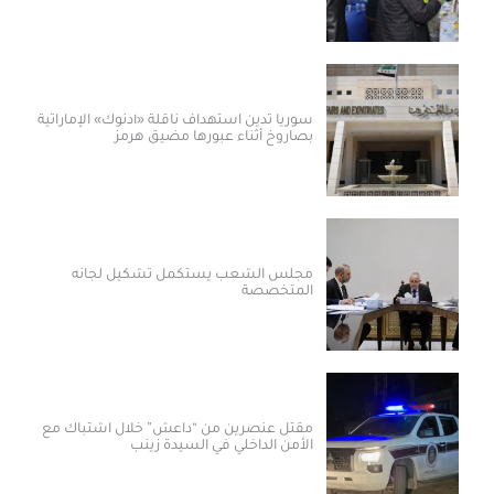
سوريا تدين استهداف ناقلة «أدنوك» الإماراتية
بصاروخ أثناء عبورها مضيق هرمز
مجلس الشعب يستكمل تشكيل لجانه
المتخصصة
مقتل عنصرين من “داعش” خلال اشتباك مع
الأمن الداخلي في السيدة زينب