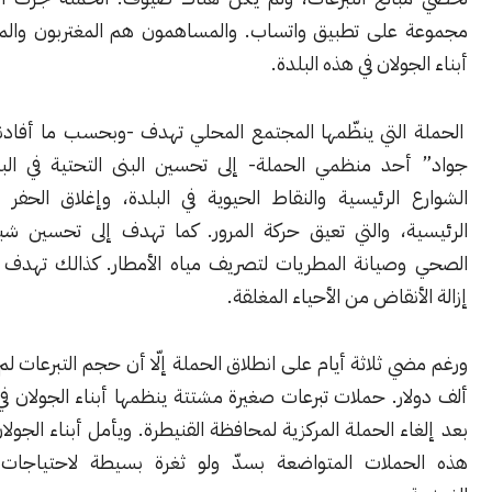
على تطبيق واتساب. والمساهمون هم المغتربون والمقيمون من
جولان في هذه البلدة.
التي ينظّمها المجتمع المحلي تهدف -وبحسب ما أفادنا “علي أبو
حد منظمي الحملة- إلى تحسين البنى التحتية في البلدة، وإنارة
 الرئيسية والنقاط الحيوية في البلدة، وإغلاق الحفر في الشوارع
ة، والتي تعيق حركة المرور. كما تهدف إلى تحسين شبكة الصرف
صيانة المطريات لتصريف مياه الأمطار. كذالك تهدف الحملة إلى
أنقاض من الأحياء المغلقة.
ورغم مضي ثلاثة أيام على انطلاق الحملة إلّا أن حجم التبرعات لم يتجاوز 0
ر. حملات تبرعات صغيرة مشتتة ينظمها أبناء الجولان في تجمّعاتهم
ء الحملة المركزية لمحافظة القنيطرة. ويأمل أبناء الجولان من خلال
ملات المتواضعة بسدّ ولو ثغرة بسيطة لاحتياجات تجمعاتهم