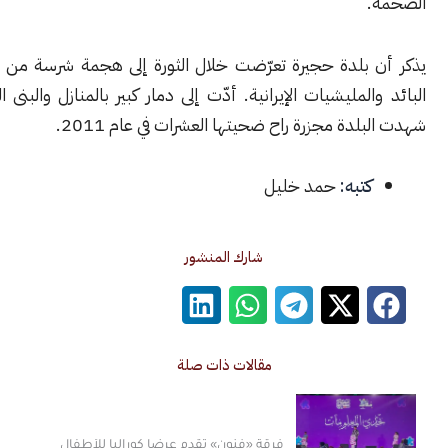
.
 بلدة حجيرة تعرّضت خلال الثورة إلى هجمة شرسة من قِبل النظام
المليشيات الإيرانية. أدّت إلى دمار كبير بالمنازل والبنى التحتية. كما
لدة مجزرة راح ضحيتها العشرات في عام 2011.
كتبه:
حمد خليل
شارك المنشور
مقالات ذات صلة
فرقة «فنون» تقدم عرضاً كورالياً للأطفال