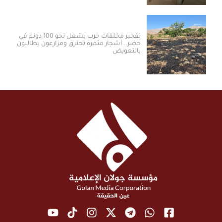
تفجير مخلفات حرب يشعل نحو 100 دونم في
حضر.. أشجار مثمرة تحترق ومزارعون يطالبون
بالتعويض