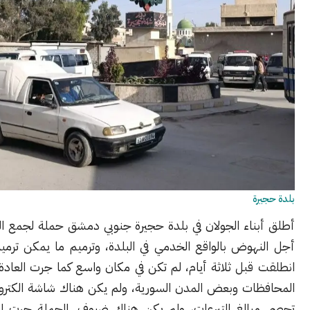
ة
ناء الجولان في بلدة حجيرة جنوبي دمشق حملة لجمع التبرعات من
هوض بالواقع الخدمي في البلدة، وترميم ما يمكن ترميمه. الحملة
قبل ثلاثة أيام، لم تكن في مكان واسع كما جرت العادة في حملات
ات وبعض المدن السورية، ولم يكن هناك شاشة الكترونية عملاقة
الغ التبرعات، ولم يكن هناك ضيوف. الحملة جرت افتراضياً عبر