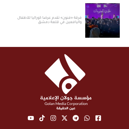
فرقة «فنون» تقدم عرضاً كورالياً للأطفال
واليافعين في قلعة دمشق