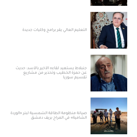
التعليم العالي يقر برامج وكليات جديدة
جنبلاط يستعيد لقاءه الأخير بالأسد: حديث
عن حمزة الخطيب وتحذير من مشاريع
تقسيم سوريا
صيانة منظومة الطاقة الشمسية لبئر «الوردة
الشامية» في المراح بريف دمشق