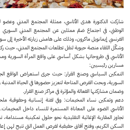
الدكتورة هدى الأتاسي، ممثلة المجتمع المدني وعضو لجنة الحوار
 في اجتماع ضمّ ممثلين عن المجتمع المدني السوري مع الرئيس
إيمانويل ماكرون، وذلك على هامش زيارته الأخيرة إلى سوريا.
للقاء منصة حيوية لنقل تطلعات المجتمع المدني، حيث ركزت الدكتورة
في طروحاتها بشكل أساسي على واقع المرأة السورية ومستقبلها عبر
رئيسيين:
ن السياسي وصنع القرار: حيث جرى استعراض الواقع الجديد للمرأة
 وبحث الفرص المتاحة لتعزيز حضورها في الحياة المدنية والسياسية،
اركتها الفعالة والمؤثرة في مراكز صنع القرار.
مكين نساء المخيمات: وفي لفتة إنسانية وحقوقية ملحة، سلطت
 الضوء على المعاناة المستمرة للنساء داخل المخيمات. ودعت إلى
مقاربة الإغاثية التقليدية نحو حلول تمكينية مستدامة، تشمل تأمين
كريم، وفتح آفاق حقيقية لفرص العمل التي تتيح لهن إعالة عائلاتهن