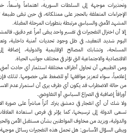
ت موجهة إلى السلطات السورية، اهتماماً واسعاً، خصوصاً بعد
ت المتعلقة بالحجز على ممتلكاته، في حين تبقى طبيعة تأثيرها على
لأمني والسياسي مرتبطة بتطورات المرحلة المقبلة.
ختزال التفجيرات في تفسير واحد يبقى أمراً غير دقيق، فالمشهد السوري
ديد التعقيد، في ظل وجود تحديات أمنية داخلية، وتعدد الجهات
، وتشابك المصالح الإقليمية والدولية، إضافة إلى الضغوط
ية والاجتماعية التي تؤثر في مختلف جوانب الحياة.
بيعي أن تحاول أطراف مختلفة استثمار أي حادث أمني سياسياً أو
، سواء لتعزيز مواقفها أو للضغط على خصومها. لذلك فإن المستفيد
 الاضطراب قد يكون أي طرف يرى أن استمرار عدم الاستقرار يمنحه
إضافية في الصراع السياسي أو التفاوضي.
ن أي انفجار في دمشق يترك أثراً مباشراً على صورة الاستقرار التي
دولة إلى ترسيخها، كما يؤثر في فرص استعادة العلاقات الإقليمية
، ويزيد من مخاوف المواطنين بشأن مستقبل الأمن والحياة اليومية.
لسؤال الأساسي: هل تحمل هذه التفجيرات رسائل موجهة إلى الداخل