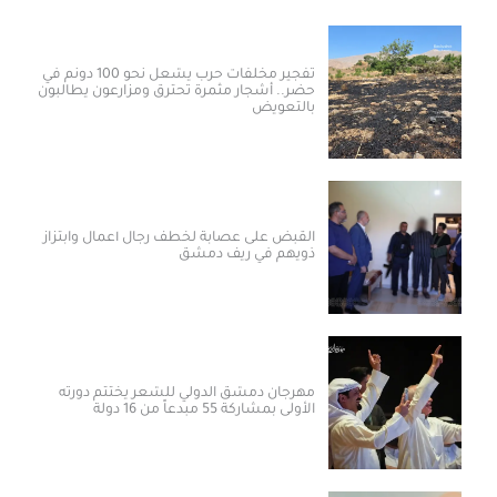
تفجير مخلفات حرب يشعل نحو 100 دونم في
حضر.. أشجار مثمرة تحترق ومزارعون يطالبون
بالتعويض
القبض على عصابة لخطف رجال أعمال وابتزاز
ذويهم في ريف دمشق
مهرجان دمشق الدولي للشعر يختتم دورته
الأولى بمشاركة 55 مبدعاً من 16 دولة