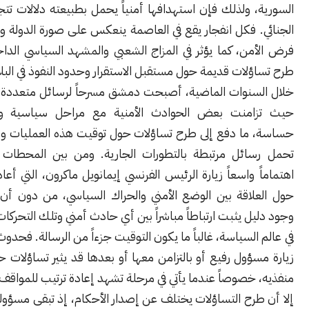
 ولذلك فإن استهدافها أمنياً يحمل بطبيعته دلالات تتجاوز الجانب
 فكل انفجار يقع في العاصمة ينعكس على صورة الدولة وقدرتها على
من، كما يؤثر في المزاج الشعبي والمشهد السياسي الداخلي، ويعيد
لات قديمة حول مستقبل الاستقرار وحدود النفوذ في البلاد.
سنوات الماضية، أصبحت دمشق مسرحاً لرسائل متعددة الاتجاهات،
امنت بعض الحوادث الأمنية مع مراحل سياسية ودبلوماسية
ما دفع إلى طرح تساؤلات حول توقيت هذه العمليات وما إذا كانت
ائل مرتبطة بالتطورات الجارية. ومن بين المحطات التي أثارت
 واسعاً زيارة الرئيس الفرنسي إيمانويل ماكرون، التي أعادت النقاش
لاقة بين الوضع الأمني والحراك السياسي، من دون أن يعني ذلك
ل يثبت ارتباطاً مباشراً بين أي حادث أمني وتلك التحركات.
السياسة، غالباً ما يكون التوقيت جزءاً من الرسالة. فحدوث تفجير قبل
ؤول رفيع أو بالتزامن معها أو بعدها قد يثير تساؤلات حول أهداف
خصوصاً عندما يأتي في مرحلة تشهد إعادة ترتيب للمواقف والعلاقات.
طرح التساؤلات يختلف عن إصدار الأحكام، إذ تبقى مسؤولية أي جهة