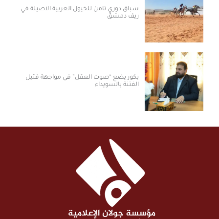
سباق دوري ثامن للخيول العربية الأصيلة في
ريف دمشق
بكور يضع “صوت العقل” في مواجهة فتيل
الفتنة بالسويداء