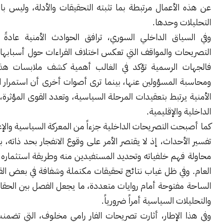
لأعمال مرتبطة بما تثبته التحقيقات والأدلة، وليس بالتكهنات أو
ات وحدها.
ياق الداخلي السوري، ترافق الحوادث الأمنية عادةً موجة من
ت والمواقف التي تعكس اختلاف القراءات حول أسبابها وتداعياتها.
 الرسمية تؤكد في الغالب أهمية كشف ملابسات هذه الأحداث
 المسؤولين عنها، بينما ترى أصوات أخرى أن استمرار الاضطرابات
يرتبط بتعقيدات المرحلة السياسية، وتعدد القوى المؤثرة، والصراعات
 والإقليمية.
ت التصريحات الداخلية جزءاً من المعركة السياسية والإعلامية حول
أحداث، إذ لا يقتصر الأمر على وقوع الانفجار بحد ذاته، بل يمتد إلى
فهم خلفياته وتحديد المستفيدين منه وطريقة استثماره في الخطاب
وفي ظل غياب نتائج تحقيقات مكتملة وشفافة في بعض القضايا، تبقى
مفتوحة أمام روايات متعددة، ما يجعل الفصل بين الحقائق المؤكدة
ات السياسية أمراً ضرورياً.
 الإطار، أثارت تصريحات الفار رامي مخلوف، التي تضمنت انتقادات