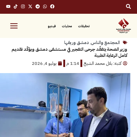
تحقيقات
محليات
فيديو
جتمع والناس
,
دمشق وريفها
صحة يتفقّد جرحى التفجير في مستشفى دمشق ويؤكّد تقديم
عاية الطبية
: بلال محمد الشيخ
1:14 م
يوليو 4, 2026