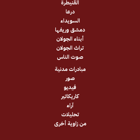
القنيطرة
درعا
السويداء
دمشق وريفها
أبناء الجولان
تراث الجولان
صوت الناس
مبادرات مدنية
صور
فيديو
كاريكاتير
آراء
تحليلات
من زاوية أخرى