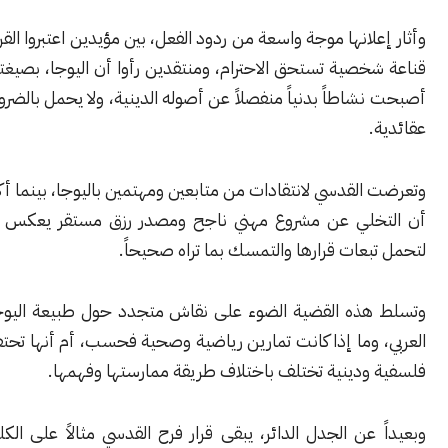
لانها موجة واسعة من ردود الفعل، بين مؤيدين اعتبروا القرار تعبيراً عن
صية تستحق الاحترام، ومنتقدين رأوا أن اليوجا، بصيغتها الحديثة،
اطاً بدنياً منفصلاً عن أصوله الدينية، ولا يحمل بالضرورة مضامين
لقدسي لانتقادات من متابعين ومهتمين باليوجا، بينما أكد مؤيدوها
لي عن مشروع مهني ناجح ومصدر رزق مستقر يعكس استعدادها
عات قرارها والتمسك بما تراه صحيحاً.
ذه القضية الضوء على نقاش متجدد حول طبيعة اليوجا في العالم
 وما إذا كانت تمارين رياضية وصحية فحسب، أم أنها تحتفظ بجوانب
ودينية تختلف باختلاف طريقة ممارستها وفهمها.
عن الجدل الدائر، يبقى قرار فرح القدسي مثالاً على الكلفة التي قد