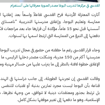
 مركزها لتدريب اليوغا مصدر الصورة معرفاتها على أنستغرام
معتزلة الأردنية فرح القدسي تفاعلاً واسعاً بعد إعلانها التوقف عن
وتعليم اليوجا، وإغلاق مدرستها التدريبية “نامستاي زون”، التي
أسستها قبل نحو 15 عاماً، مؤكدة أن قرارها جاء بعد مراجعات فكرية ودينية
لى التبرؤ من الممارسة التي ارتبط اسمها بها لسنوات.
ار القدسي رغم ما حققته من حضور في مجال تدريب اليوجا، إذ خرجت
مدرستها أكثر من 150 مدربة، وشكلت مصدر دخلها الرئيس، ما جعل إعلان
خطوة لافتة بالنظر إلى ما يترتب عليها من خسائر مهنية ومادية.
قدسي إن تجربتها الطويلة، إلى جانب دراستها في الهند، قادتها إلى
ن اليوجا ليست مجرد تمارين بدنية أو تقنيات للتنفس والاسترخاء،
ط بجذور ومعتقدات دينية لا تتوافق، من وجهة نظرها، مع عقيدتها
ة، وهو ما دفعها إلى تغيير موقفها بشكل كامل.