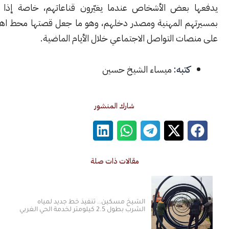
بعض الأشخاص عندما يغيّرون قناعاتهم، خاصة إذا ارتبط ذلك
م المهنية ومصدر دخلهم، وهو ما جعل قصتها محط اهتمام واسع
ت التواصل الاجتماعي خلال الأيام الماضية.
كتبه:
ميساء الشيخ حسين
شارك المنشور
مقالات ذات صلة
الشيخ مسكين.. تنفيذ خط جديد لمياه
الشرب بطول 2.5 كيلومتر لخدمة الحي الغربي