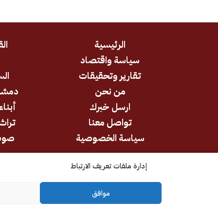
الرئيسية
الق
سياسة واقتصاد
د
تقارير وتحقيقات
الس
من نحن
دمشق
ارسل خبرك
أبناء
تواصل معنا
تراث 
سياسة الخصوصية
صوت
إدارة ملفات تعريف الارتباط
جميع الحقوق محفوظة © 2026
موافق
كل الآراء والتحليلات تعبر عن رأي أصحابها وليس بالضرورة عن رأي وتوجه
المؤسسة