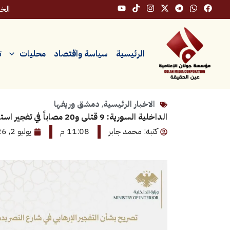
خطي
الخميس
لى
لمحتوى
الرئيسية
سياسة واقتصاد
محليات
ت
الاخبار الرئيسية
,
دمشق وريفها
الداخلية السورية: 9 قتلى و20 مصاباً في تفجير استهدف مقهى قرب القصر العدلي بدمشق
كتبه: محمد جابر
11:08 م
يوليو 2, 2026