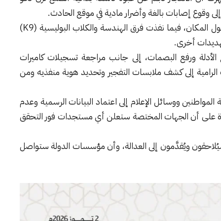
ى وقوع إصابات بالغة وأضرار مادية في موقع الحادث.
وأضافت أن الأجهزة الأمنية فرضت طوقاً أمنياً حول المكان، فيما نفذت فرق الهندسة والكلاب البوليسية (K9)
هديدات أخرى.
 الأدلة ورفع البصمات، إلى جانب مراجعة تسجيلات كاميرات
ت الرامية إلى كشف ملابسات التفجير وتحديد هوية منفذيه ومن
 المواطنين ووسائل الإعلام إلى اعتماد البيانات الرسمية وعدم
ددة على أن الجهات المختصة ستعلن أي مستجدات فور التحقق
سيُلاحقون ويُقدَّمون إلى العدالة، وأن مؤسسات الدولة ستواصل