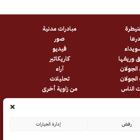
نيطرة
مبادرات مدنية
رعا
صور
ويداء
فيديو
 وريفها
كاريكاتير
 الجولان
آراء
الجولان
تحليلات
 الناس
من زاوية أخرى
رفض
إدارة الخيارات