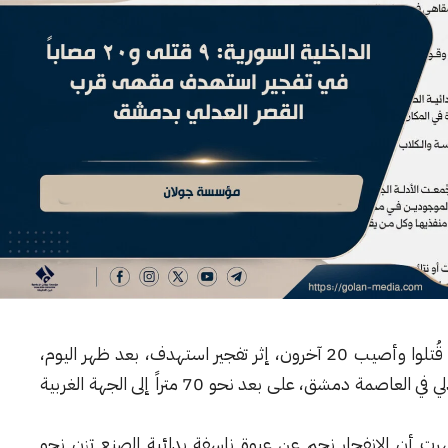
أعلنت وزارة الداخلية السورية أن تسعة أشخاص قُتلوا وأصيب 20 آخرون، إثر تفجير استهدف، بعد ظهر اليوم،
أحد المقاهي في شارع النصر بالقرب من القصر العدلي في العاصمة دمشق، على بعد نحو 70 متراً إلى الجهة الغربية
أظهرت أن الانفجار نجم عن عبوة ناسفة بدائية الصنع تزن نحو