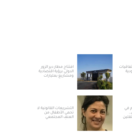
يا توقع 3 اتفاقيات
افتتاح مطار دير الزور
ية
الدولي برؤية اقتصادية
ومشاريع بمليارات
طاقة
الدولارات ​
م في
التشريعات القانونية لا
…
تحمي الأطفال من
قلين
العنف المجتمعي
رة
والمؤسساتي في
سوريا