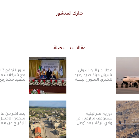
شارك المنشور
مقالات ذات صلة
مطار دير الزور الدولي..
سور
شريان حياة جديد يعيد
مع شركة سعود
للشرق السوري نبضه
لتنفيذ مشاريع
ومكانته الاستراتيجية
الكهرباء من ال
الشمسية
دورية إسرائيلية
بعد أكثر من عا
تستوقف مزارعين في
سجون الاحتلال
وادي الرقاد بعد توغل
الإفراج عن معت
جديد بريف درعا الغربي
من ريف القنيط
الجنوبي