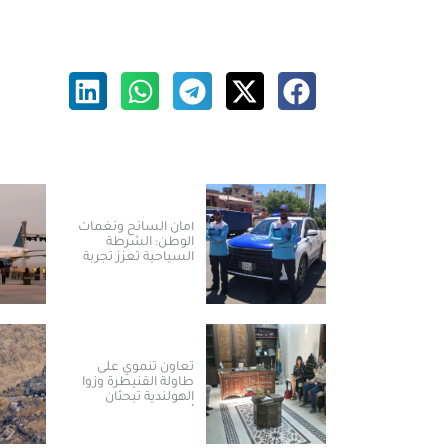
أمان السائح ونغمات
الوطن: الشرطة
السياحية تعزز تجربة
العودة والسياحة في
سوريا
تعاون تنموي على
طاولة القنيطرة وزوا
الهولندية تبحثان
أولويات المرحلة
المقبلة