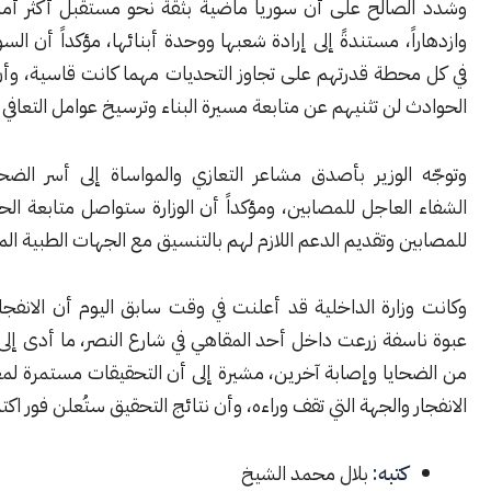
الح على أن سوريا ماضية بثقة نحو مستقبل أكثر أمناً واستقراراً
ً، مستندةً إلى إرادة شعبها ووحدة أبنائها، مؤكداً أن السوريين أثبتوا
حطة قدرتهم على تجاوز التحديات مهما كانت قاسية، وأن مثل هذه
لن تثنيهم عن متابعة مسيرة البناء وترسيخ عوامل التعافي الوطني.
لوزير بأصدق مشاعر التعازي والمواساة إلى أسر الضحايا، متمنياً
لعاجل للمصابين، ومؤكداً أن الوزارة ستواصل متابعة الحالة الصحية
 وتقديم الدعم اللازم لهم بالتنسيق مع الجهات الطبية المختصة.
زارة الداخلية قد أعلنت في وقت سابق اليوم أن الانفجار ناجم عن
فة زرعت داخل أحد المقاهي في شارع النصر، ما أدى إلى ارتقاء عدد
ايا وإصابة آخرين، مشيرة إلى أن التحقيقات مستمرة لمعرفة دوافع
 والجهة التي تقف وراءه، وأن نتائج التحقيق ستُعلن فور اكتمالها.
كتبه:
بلال محمد الشيخ