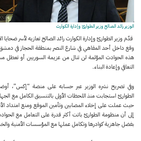
د الصالح وزير الطوارئ وإدارة الكوارث
ر الطوارئ وإدارة الكوارث رائد الصالح تعازيه لأسر ضحايا الانفجار الذي
ل أحد المقاهي في شارع النصر بمنطقة الحجاز في دمشق، مؤكداً أن
وادث المؤلمة لن تنال من عزيمة السوريين أو تعطل مسيرتهم نحو
إعادة البناء.
يح نشره الوزير عبر حسابه على منصة “إكس”، أوضح أن فرق
استجابت منذ اللحظات الأولى بالتنسيق الكامل مع الجهات المعنية،
 على إخلاء المصابين وتأمين الموقع ومنع امتداد الأضرار، مشيراً
نظومة الطوارئ باتت أكثر قدرة على التعامل مع الحوادث المفاجئة
هزية كوادرها وتكامل عملها مع المؤسسات الأمنية والخدمية.