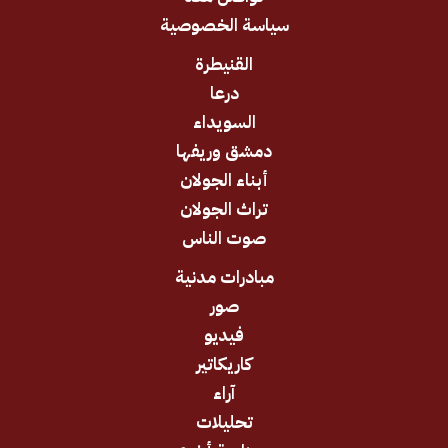
سياسة الخصوصية
القنيطرة
درعا
السويداء
دمشق وريفها
أبناء الجولان
تراث الجولان
صوت الناس
مبادرات مدنية
صور
فيديو
كاريكاتير
آراء
تحليلات