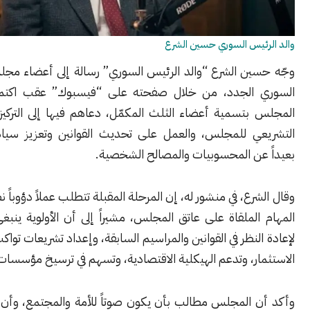
ئيس السوري حسين الشرع
ين الشرع “والد الرئيس السوري” رسالة إلى أعضاء مجلس الشعب
 الجدد، من خلال صفحته على “فيسبوك” عقب اكتمال تشكيل
بتسمية أعضاء الثلث المكمّل، دعاهم فيها إلى التركيز على الدور
ي للمجلس، والعمل على تحديث القوانين وتعزيز سيادة القانون،
عن المحسوبيات والمصالح الشخصية.
رع، في منشور له، إن المرحلة المقبلة تتطلب عملاً دؤوباً نظراً لصعوبة
لملقاة على عاتق المجلس، مشيراً إلى أن الأولوية ينبغي أن تكون
لنظر في القوانين والمراسيم السابقة، وإعداد تشريعات تواكب متطلبات
ر، وتدعم الهيكلية الاقتصادية، وتسهم في ترسيخ مؤسسات الدولة.
 المجلس مطالب بأن يكون صوتاً للأمة والمجتمع، وأن يعمل على