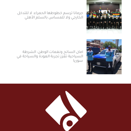
جرمانا ترسم خطوطها الحمراء: لا للتدخل
الخارجي ولا للمساس بالسلم الأهلي
أمان السائح ونغمات الوطن: الشرطة
السياحية تعزز تجربة العودة والسياحة في
سوريا