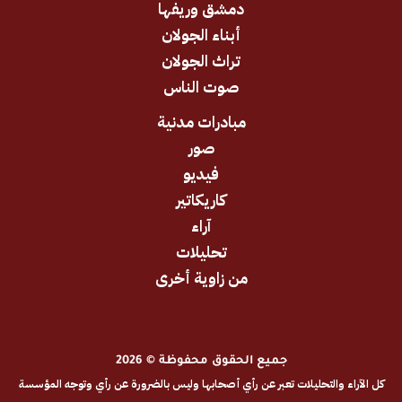
دمشق وريفها
أبناء الجولان
تراث الجولان
صوت الناس
مبادرات مدنية
صور
فيديو
كاريكاتير
آراء
تحليلات
من زاوية أخرى
جميع الحقوق محفوظة © 2026
والتحليلات تعبر عن رأي أصحابها وليس بالضرورة عن رأي وتوجه المؤسسة