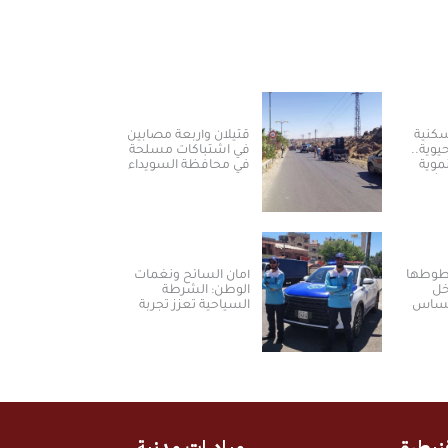
كنية
قتيلان وأربعة مصابين
وية..
في اشتباكات مسلحة
موية
في محافظة السويداء
مشق
خطوطها
أمان السائح ونغمات
خل
الوطن: الشرطة
لمساس
السياحية تعزز تجربة
العودة والسياحة في
سوريا
نيطرة
مبادرات مدنية