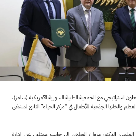
 تعاون استراتيجي مع الجمعية الطبية السورية الأمريكية (سامز)،
ظم والخلايا الجذعية للأطفال في “مركز الحياة” التابع لمشفى
ث العلمي، الدكتور مروان الحلبي، إلى جانب ممثلين عن إدارة