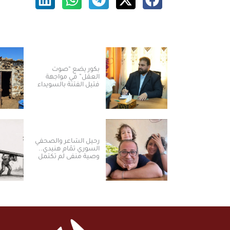
بكور يضع “صوت
العقل” في مواجهة
فتيل الفتنة بالسويداء
رحيل الشاعر والصحفي
السوري تمّام هنيدي..
وصية منفى لم تكتمل