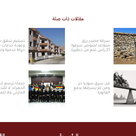
مقالات ذات صلة
سرقة مصدر رزق
تسليم شقق س
متقاعد لصوص سرقوا
وعودة خدمات حي
21 رأس غنم من حظيرة
حركة خدمية وتن
في ريف القنيطرة
نشطة بريف د
(فيديو)
من سرق سوريا حرّ..
جرمانا ترسم 
ومن لم يسرقها يدفع
الحمراء: لا للتد
الفاتورة
الخارجي ولا ل
بالسلم الأهلي
الرئيسية
الق