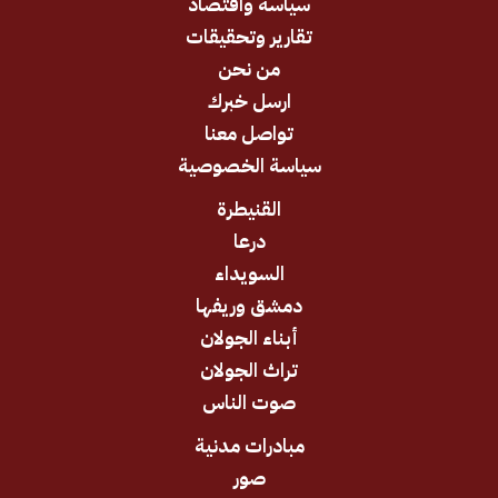
سياسة واقتصاد
تقارير وتحقيقات
من نحن
ارسل خبرك
تواصل معنا
سياسة الخصوصية
القنيطرة
درعا
السويداء
دمشق وريفها
أبناء الجولان
تراث الجولان
صوت الناس
مبادرات مدنية
صور