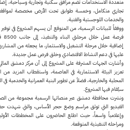
الاستخدامات تضم مرافق سكنية وتجارية وسياحية، إضافة إلى مركز
متكامل، وخمسة طوابق تحت الأرض مخصصة لمواقف السيارات
 اللوجستية والفنية.
ووفقاً للبيانات الرسمية، من المتوقع أن يسهم المشروع في توفير نحو 6500
فرصة عمل خلال مرحلتي البناء والتنفيذ، إلى جانب 8500 فرصة عمل
لال مرحلة التشغيل والاستثمار، ما يجعله من المشاريع التي يُعوّل
ي دعم النشاط الاقتصادي وخلق فرص عمل جديدة.
الجهات المشرفة على المشروع إلى أن مركز دمشق المالي يهدف إلى
لبيئة الاستثمارية في العاصمة، واستقطاب المزيد من الاستثمارات
والخارجية، فضلاً عن تطوير البنية العمرانية والخدمية في المنطقة التي
يها المشروع.
حافظة دمشق عبر منصاتها الرسمية مجموعة من الصور ومقاطع
 التي توثق مراسم وضع حجر الأساس، والتي شهدت حضوراً رسمياً
اً واسعاً، حيث اطلع الحاضرون على المخططات الأولية للمشروع
التنفيذية المتوقعة.