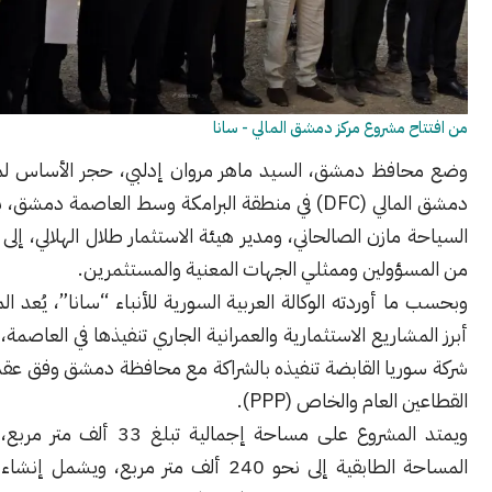
 مشروع مركز دمشق المالي - سانا
فظ دمشق، السيد ماهر مروان إدلبي، حجر الأساس لمشروع مركز
دمشق المالي (DFC) في منطقة البرامكة وسط العاصمة دمشق، بحضور وزير
مازن الصالحاني، ومدير هيئة الاستثمار طلال الهلالي، إلى جانب عدد
ؤولين وممثلي الجهات المعنية والمستثمرين.
 أوردته الوكالة العربية السورية للأنباء “سانا”، يُعد المشروع أحد
شاريع الاستثمارية والعمرانية الجاري تنفيذها في العاصمة، حيث تتولى
ريا القابضة تنفيذه بالشراكة مع محافظة دمشق وفق عقد شراكة بين
العام والخاص (PPP).
ويمتد المشروع على مساحة إجمالية تبلغ 33 ألف متر مربع، فيما تصل
المساحة الطابقية إلى نحو 240 ألف متر مربع، ويشمل إنشاء ستة أبراج