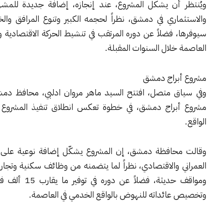
 أن يشكل المشروع، عند إنجازه، إضافة جديدة للمشهد العمراني
ماري في دمشق، نظراً لحجمه الكبير وتنوع المرافق والخدمات التي
 فضلاً عن دوره المرتقب في تنشيط الحركة الاقتصادية والتجارية في
خلال السنوات المقبلة.
براج دمشق
ق متصل، افتتح السيد ماهر مروان ادلبي، محافظ دمشق، أعمال
براج دمشق، في خطوة تعكس انطلاق تنفيذ المشروع على أرض
حافظة دمشق، إن المشروع يشكّل إضافة نوعية على المستويين
ي والاقتصادي، نظراً لما يتضمنه من وظائف سكنية وتجارية وخدمية
ومواقف حديثة، فضلاً عن دوره في توفير ما يقارب 15 ألف فرصة عمل،
عائداته للنهوض بالواقع الخدمي في العاصمة.