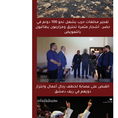
تفجير مخلفات حرب يشعل نحو 100 دونم في
حضر.. أشجار مثمرة تحترق ومزارعون يطالبون
بالتعويض
القبض على عصابة لخطف رجال أعمال وابتزاز
ذويهم في ريف دمشق