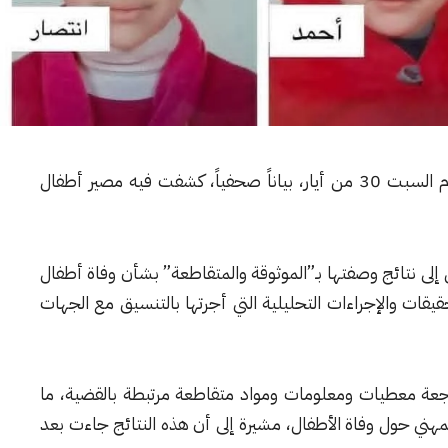
أصدرت الهيئة الوطنية للمفقودين في سوريا، اليوم السبت 30 من أيار، بياناً صحفياً، كشفت فيه مصير أطفال
 إلى نتائج وصفتها بـ”الموثوقة والمتقاطعة” بشأن وفاة أطفال
قيقات والإجراءات التحليلية التي أجرتها بالتنسيق مع الجهات
جعة معطيات ومعلومات ومواد متقاطعة مرتبطة بالقضية، ما
لمهني حول وفاة الأطفال، مشيرة إلى أن هذه النتائج جاءت بعد