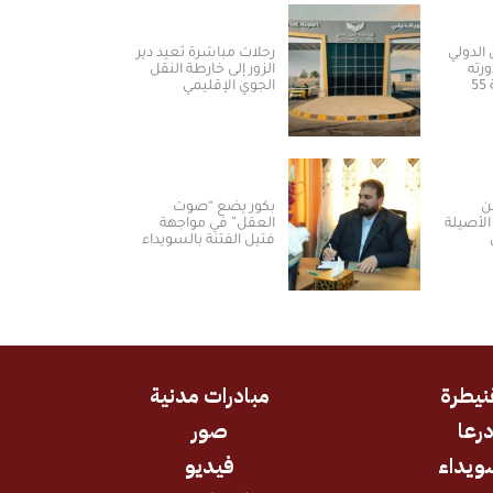
الدولي
رحلات مباشرة تعيد دير
رته
الزور إلى خارطة النقل
الأولى بمشاركة 55
الجوي الإقليمي
ن
بكور يضع “صوت
الأصيلة
العقل” في مواجهة
فتيل الفتنة بالسويداء
نيطرة
مبادرات مدنية
رعا
صور
ويداء
فيديو