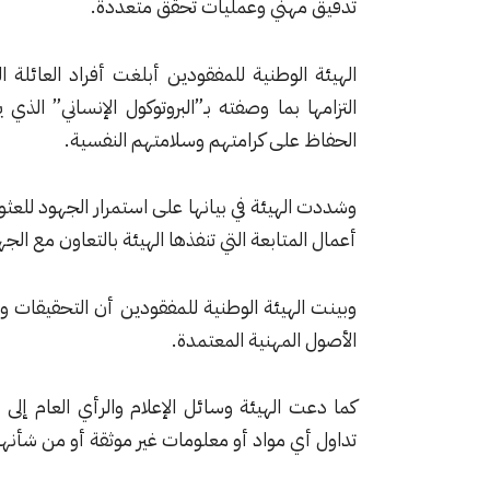
تدقيق مهني وعمليات تحقق متعددة.
الهيئة الوطنية للمفقودين أبلغت أفراد العائلة ال
التزامها بما وصفته بـ”البروتوكول الإنساني” الذ
الحفاظ على كرامتهم وسلامتهم النفسية.
وشددت الهيئة في بيانها على استمرار الجهود للع
أعمال المتابعة التي تنفذها الهيئة بالتعاون مع ال
وبينت الهيئة الوطنية للمفقودين أن التحقيقات وا
الأصول المهنية المعتمدة.
كما دعت الهيئة وسائل الإعلام والرأي العام إلى ت
تداول أي مواد أو معلومات غير موثقة أو من شأنها