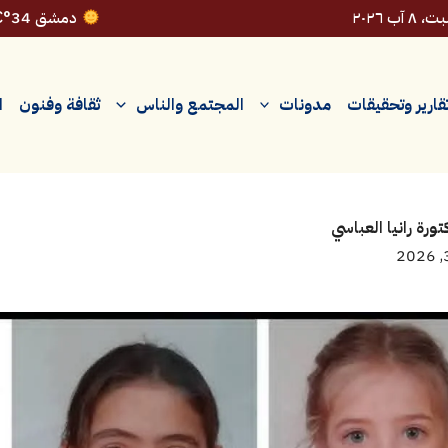
٨ آب ٢٠٢٦
دمشق 34°C
قارير وتحقيقات
مدونات
المجتمع والناس
ثقافة وفنون
ا
رة رانيا العباسي