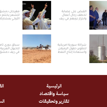
القبض على عصابة
مهرجان دمشق 
لخطف رجال أعمال
للشعر يختتم دو
وابتزاز ذويهم في ريف
دمشق
مبدعاً من 16 دولة
شراكة سورية أمريكية
سباق دوري ثام
لتطوير حقول الرميلان
للخيول العربية 
واستعادة إنتاج النفط
في ريف دمشق
الرئيسية
الق
سياسة واقتصاد
د
تقارير وتحقيقات
الس