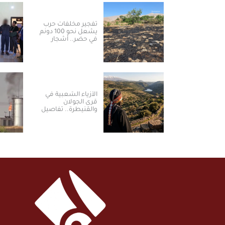
تفجير مخلفات حرب
يشعل نحو 100 دونم
في حضر.. أشجار
مثمرة تحترق ومزارعون
يطالبون بالتعويض
الأزياء الشعبية في
قرى الجولان
والقنيطرة.. تفاصيل
تحكي هوية المكان