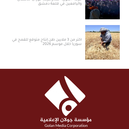
واليافعين في قلعة دمشق
أكثر من 3 ملايين طن إنتاج متوقع للقمح في
سوريا خلال موسم 2026