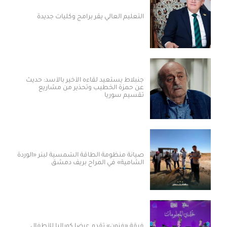
التعليم العالي يقر برامج وكليات جديدة
جنبلاط يستعيد لقاءه الأخير بالأسد: حديث
عن حمزة الخطيب وتحذير من مشاريع
تقسيم سوريا
صيانة منظومة الطاقة الشمسية لبئر «الوردة
الشامية» في المراح بريف دمشق
فرقة «فنون» تقدم عرضاً كورالياً للأطفال