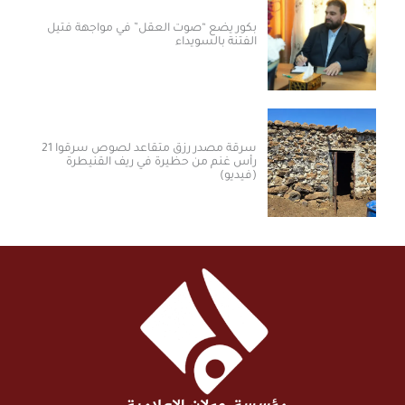
بكور يضع “صوت العقل” في مواجهة فتيل
الفتنة بالسويداء
سرقة مصدر رزق متقاعد لصوص سرقوا 21
رأس غنم من حظيرة في ريف القنيطرة
(فيديو)