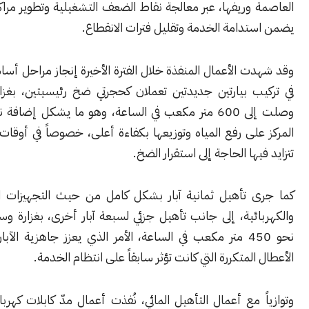
وريفها، عبر معالجة نقاط الضعف التشغيلية وتطوير مراكز الضخ بما
دامة الخدمة وتقليل فترات الانقطاع.
 الأعمال المنفذة خلال الفترة الأخيرة إنجاز مراحل أساسية تمثلت
ب بيارتين جديدتين تعملان كحجرتي ضخ رئيسيتين، بغزارة إجمالية
وصلت إلى 600 متر مكعب في الساعة، وهو ما يشكل إضافة نوعية لقدرة
لى رفع المياه وتوزيعها بكفاءة أعلى، خصوصاً في أوقات الذروة التي
يها الحاجة إلى استقرار الضخ.
 تأهيل ثمانية آبار بشكل كامل من حيث التجهيزات الميكانيكية
ائية، إلى جانب تأهيل جزئي لسبعة آبار أخرى، بغزارة وسطية بلغت
نحو 450 متر مكعب في الساعة، الأمر الذي يعزز جاهزية الآبار ويحد من
المتكررة التي كانت تؤثر سابقاً على انتظام الخدمة.
 مع أعمال التأهيل المائي، نُفذت أعمال مدّ كابلات كهربائية جديدة