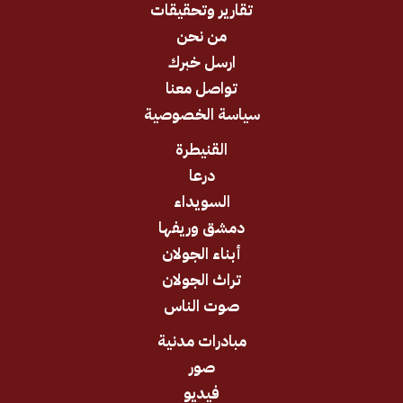
تقارير وتحقيقات
من نحن
ارسل خبرك
تواصل معنا
سياسة الخصوصية
القنيطرة
درعا
السويداء
دمشق وريفها
أبناء الجولان
تراث الجولان
صوت الناس
مبادرات مدنية
صور
فيديو