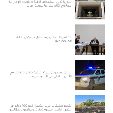
سوريا تدين استهداف ناقلة «أدنوك» الإماراتية
بصاروخ أثناء عبورها مضيق هرمز
مجلس الشعب يستكمل تشكيل لجانه
المتخصصة
مقتل عنصرين من “داعش” خلال اشتباك مع
الأمن الداخلي في السيدة زينب
تفجير مخلفات حرب يشعل نحو 100 دونم في
حضر.. أشجار مثمرة تحترق ومزارعون يطالبون