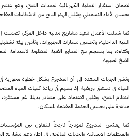
ستقرار التغذية الكهربائية لمعدات الضخ، وهو عنصر أساسي في
أداء التشغيلي وتقليل الهدر الناتج عن الانقطاعات المفاجئة.
ت الأعمال تنفيذ مشاريع مدنية داخل المركز، تضمنت إعادة تنظيم
لداخلية، وتحسين مسارات التجهيزات، وتأمين بيئة تشغيلية أكثر أماناً
بما ينسجم مع المعايير الفنية المطلوبة لاستدامة العمل في مراكز
يوية.
لجهات المنفذة إلى أن المشروع يشكل خطوة محورية في تعزيز أمن
ي دمشق وريفها، إذ يسهم في زيادة كميات المياه المنتجة، وتحسين
الضخ، وتقليل الاعتماد على مصادر بديلة غير مستقرة، ما ينعكس
على تحسين الخدمة المقدمة للسكان.
س المشروع نموذجاً ناجحاً للتعاون بين المؤسسات الحكومية
ت الإنسانية والجهات المانحة، في إطار دعم مشاريع البنية التحتية