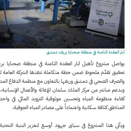
دة الثامنة في منطقة صحنايا بريف دمشق
شروع تأهيل آبار العقدة الثامنة في منطقة صحنايا بريف دمشق
قدّم ملحوظ ضمن خطة متكاملة تنفذها الشركة العامة لمياه الشرب
الصحي في دمشق وريفها بالتعاون مع منظمة الدفاع المدني السوري،
اشر من مركز الملك سلمان للإغاثة والأعمال الإنسانية، بهدف رفع
نظومة المياه وتحسين موثوقية التزويد المائي في واحدة من أكثر
كثافة سكانية واعتماداً على مصادر المياه الجوفية.
ا المشروع في سياق جهود أوسع لتعزيز البنية التحتية المائية في