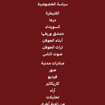
سياسة الخصوصية
القنيطرة
درعا
السويداء
دمشق وريفها
أبناء الجولان
تراث الجولان
صوت الناس
مبادرات مدنية
صور
فيديو
كاريكاتير
آراء
تحليلات
من زاوية أخرى