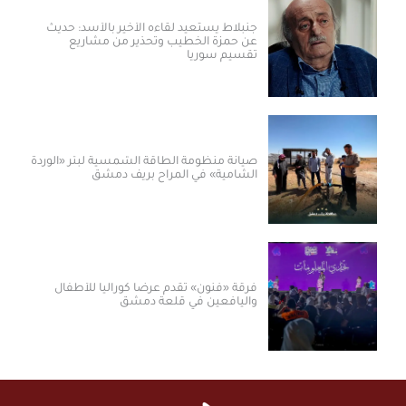
جنبلاط يستعيد لقاءه الأخير بالأسد: حديث
عن حمزة الخطيب وتحذير من مشاريع
تقسيم سوريا
صيانة منظومة الطاقة الشمسية لبئر «الوردة
الشامية» في المراح بريف دمشق
فرقة «فنون» تقدم عرضاً كورالياً للأطفال
واليافعين في قلعة دمشق