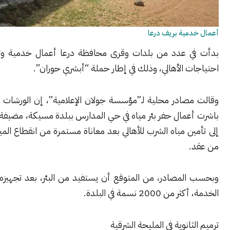
مية بريف درعا
 عدد من بلدات وقرى محافظة درعا أعمال خدمية وتنموية تلبي
 الأهالي، وذلك في إطار حملة “أبشري حوران”.
صادر محلية لـ”مؤسسة جولان الإعلامية”، إن الورشات المتخصصة
عمال حفر بئر مياه في حي المدارس ببلدة مسيكة، مضيفة أنها تهدف
ن مياه الشرب للأهالي بعد معاناة مستمرة من انقطاع المياه منذ أكثر
لمصادر، من المتوقع أن يستفيد من البئر، بعد تجهيزه ووضعه في
200 نسمة في البلدة.
انوية في المليحة الشرقية