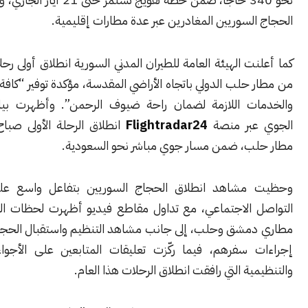
لسوريين المغادرين عبر عدة مطارات إقليمية.
ت الهيئة العامة للطيران المدني السورية انطلاق أولى رحلات الحجاج
حلب الدولي باتجاه الأراضي المقدسة، مؤكدة توفير “كافة التسهيلات
ت اللازمة لضمان راحة ضيوف الرحمن”. وأظهرت بيانات التتبع
عبر منصة
Flightradar24
انطلاق الرحلة الأولى صباح اليوم من
ب، ضمن مسار جوي مباشر نحو السعودية.
مشاهد انطلاق الحجاج السوريين بتفاعل واسع على منصات
 الاجتماعي، مع تداول مقاطع فيديو أظهرت لحظات الوداع داخل
مشق وحلب، إلى جانب مشاهد التنظيم واستقبال الحجاج وتسهيل
 سفرهم، فيما ركّزت تعليقات المتابعين على الأجواء الإنسانية
ية التي رافقت انطلاق الرحلات هذا العام.