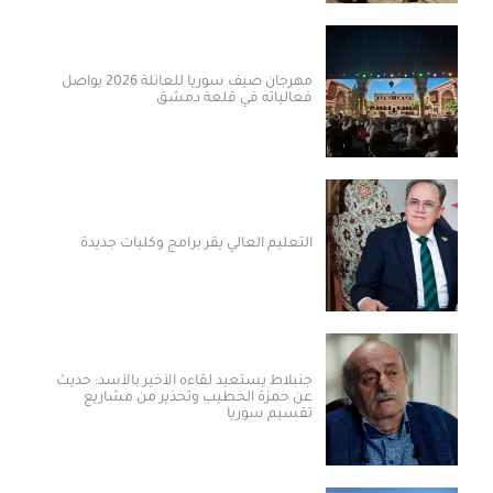
مهرجان صيف سوريا للعائلة 2026 يواصل
فعالياته في قلعة دمشق
التعليم العالي يقر برامج وكليات جديدة
جنبلاط يستعيد لقاءه الأخير بالأسد: حديث
عن حمزة الخطيب وتحذير من مشاريع
تقسيم سوريا