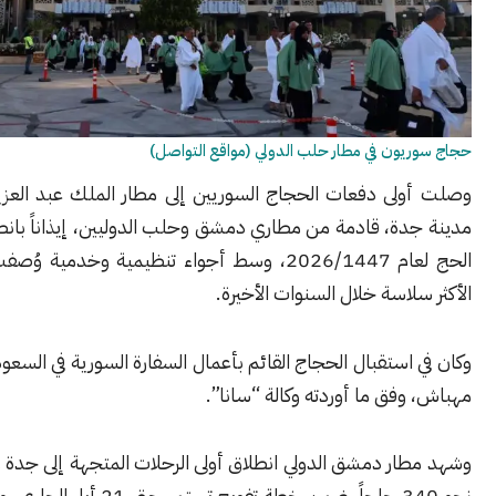
ون في مطار حلب الدولي (مواقع التواصل)
لى دفعات الحجاج السوريين إلى مطار الملك عبد العزيز الدولي في
دة، قادمة من مطاري دمشق وحلب الدوليين، إيذاناً بانطلاق موسم
الحج لعام 2026/1447، وسط أجواء تنظيمية وخدمية وُصفت بأنها من
لاسة خلال السنوات الأخيرة.
استقبال الحجاج القائم بأعمال السفارة السورية في السعودية محسن
فق ما أوردته وكالة “سانا”.
ر دمشق الدولي انطلاق أولى الرحلات المتجهة إلى جدة وعلى متنها
نحو 340 حاجاً، ضمن خطة تفويج تستمر حتى 21 أيار الجاري، وتشمل آلاف