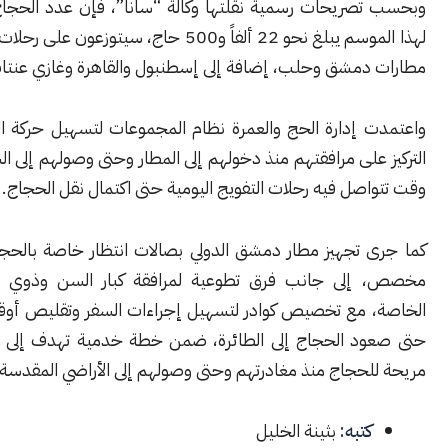
صريحات رسمية نقلتها وكالة “سانا”، فإن عدد الحجاج السوريين
لهذا الموسم يبلغ نحو 22 ألفاً و500 حاج، سيتوزعون على رحلات تنطلق من
دمشق وحلب، إضافة إلى إسطنبول والقاهرة وغازي عنتاب.
 إدارة الحج والعمرة نظام المجموعات لتسهيل حركة الحجاج، مع
على مرافقتهم منذ دخولهم إلى المطار وحتى وصولهم إلى السعودية، في
صل فيه رحلات التفويج اليومية حتى اكتمال نقل الحجاج.
 تجهيز مطار دمشق الدولي بصالات انتظار خاصة بالحجاج ومصلّى
لى جانب فرق تطوعية لمرافقة كبار السن وذوي الاحتياجات
 مع تخصيص كوادر لتسهيل إجراءات السفر وتقليص أوقات الانتظار
د الحجاج إلى الطائرة، ضمن خطة خدمية تهدف إلى توفير أجواء
لحجاج منذ مغادرتهم وحتى وصولهم إلى الأراضي المقدسة.
كتبه:
بثينة الخليل