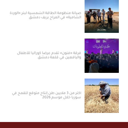
صيانة منظومة الطاقة الشمسية لبئر «الوردة
الشامية» في المراح بريف دمشق
فرقة «فنون» تقدم عرضاً كورالياً للأطفال
واليافعين في قلعة دمشق
أكثر من 3 ملايين طن إنتاج متوقع للقمح في
سوريا خلال موسم 2026