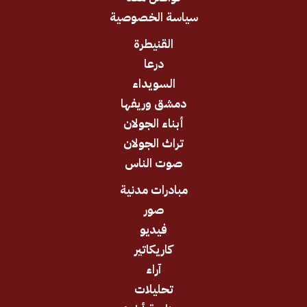
سياسة الخصوصية
القنيطرة
درعا
السويداء
دمشق وريفها
أبناء الجولان
تراث الجولان
صوت الناس
مبادرات مدنية
صور
فيديو
كاريكاتير
آراء
تحليلات