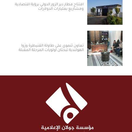
افتتاح مطار دير الزور الدولي برؤية اقتصادية
ومشاريع بمليارات الدولارات ​
تعاون تنموي على طاولة القنيطرة وزوا
الهولندية تبحثان أولويات المرحلة المقبلة