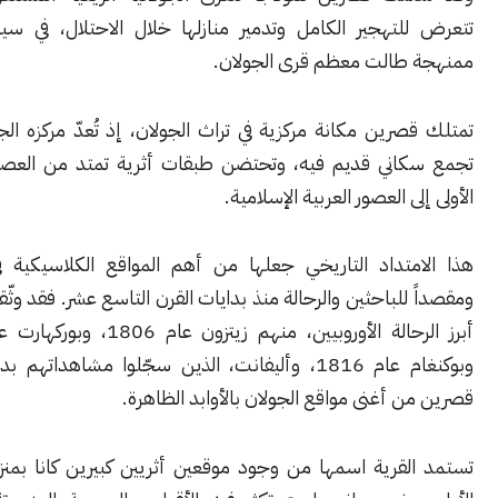
لتهجير الكامل وتدمير منازلها خلال الاحتلال، في سياق سياسة
طالت معظم قرى الجولان.
رين مكانة مركزية في تراث الجولان، إذ تُعدّ مركزه الجغرافي وأكبر
اني قديم فيه، وتحتضن طبقات أثرية تمتد من العصور الحجرية
ى العصور العربية الإسلامية.
متداد التاريخي جعلها من أهم المواقع الكلاسيكية في الجولان،
للباحثين والرحالة منذ بدايات القرن التاسع عشر. فقد وثّقها عدد من
أبرز الرحالة الأوروبيين، منهم زيتزون عام 1806، وبوركهارت عام 
وبوكنغام عام 1816، وأليفانت، الذين سجّلوا مشاهداتهم بدقة واعتبروا
 أغنى مواقع الجولان بالأوابد الظاهرة.
لقرية اسمها من وجود موقعين أثريين كبيرين كانا بمنزلة قصرين: