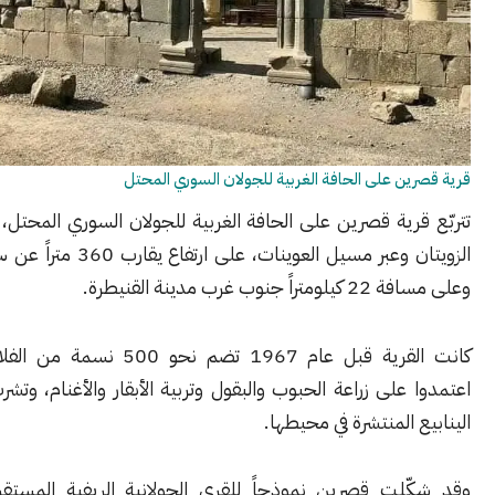
ن على الحافة الغربية للجولان السوري المحتل
رية قصرين على الحافة الغربية للجولان السوري المحتل، غرب وادي
الزويتان وعبر مسيل العوينات، على ارتفاع يقارب 360 متراً عن سطح البحر،
 غرب مدينة القنيطرة.
كانت القرية قبل عام 1967 تضم نحو 500 نسمة من الفلاحين الذين
على زراعة الحبوب والبقول وتربية الأبقار والأغنام، وتشرب من مياه
 المنتشرة في محيطها.
لت قصرين نموذجاً للقرى الجولانية الريفية المستقرة قبل أن