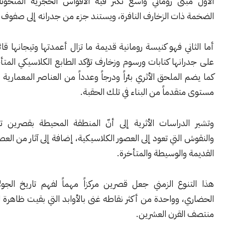
بنى روماني واسع تكثر فيه الأقواس الحجرية المنحوتة والبوابات
ات الزخارف النافرة، ويستند جزء من جدرانه إلى صفوف من الآجر.
ني فهو كنيسة رومانية قديمة ما تزال أعمدتها وتيجانها قائمة، وتنتشر
نها كتابات ورسوم وزخارف تؤكد الطابع الكلاسيكي المتأخر للموقع.
الملحق الأثري بئراً ودرجاً وعدداً من العناصر المعمارية التي تعكس
قدماً من البناء في تلك الحقبة.
لدراسات الأثرية إلى أنّ المنطقة المحيطة بقصرين تزخر بالرموز
التي تعود إلى العصور الكلاسيكية، إضافة إلى آثار من العصور البرونزية
والوسيطة والمتأخرة.
نوع الزمني جعل قصرين مركزاً مهماً لفهم تاريخ الجولان وتطوره
 وواحدة من أكثر نقاطه غنى بالأوابد التي بقيت ظاهرة للعيان حتى
لقرن العشرين.