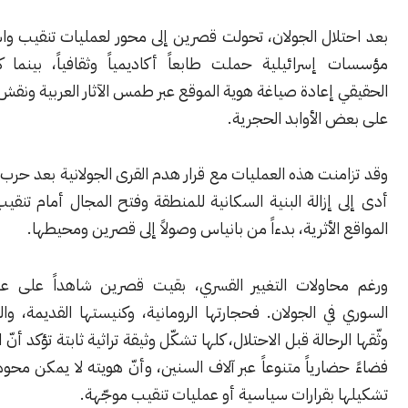
لال الجولان، تحولت قصرين إلى محور لعمليات تنقيب واسعة نفذتها
إسرائيلية حملت طابعاً أكاديمياً وثقافياً، بينما كان هدفها
إعادة صياغة هوية الموقع عبر طمس الآثار العربية ونقش رموز عبرية
الأوابد الحجرية.
نت هذه العمليات مع قرار هدم القرى الجولانية بعد حرب حزيران، ما
إزالة البنية السكانية للمنطقة وفتح المجال أمام تنقيب مكثف في
الأثرية، بدءاً من بانياس وصولاً إلى قصرين ومحيطها.
اولات التغيير القسري، بقيت قصرين شاهداً على عمق التاريخ
ي الجولان. فحجارتها الرومانية، وكنيستها القديمة، والنقوش التي
رحالة قبل الاحتلال، كلها تشكّل وثيقة تراثية ثابتة تؤكد أنّ الجولان كان
ارياً متنوعاً عبر آلاف السنين، وأنّ هويته لا يمكن محوها أو إعادة
بقرارات سياسية أو عمليات تنقيب موجّهة.