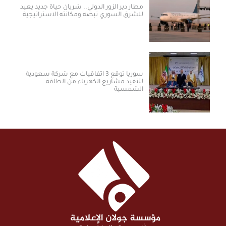
مطار دير الزور الدولي.. شريان حياة جديد يعيد
للشرق السوري نبضه ومكانته الاستراتيجية
سوريا توقع 3 اتفاقيات مع شركة سعودية
لتنفيذ مشاريع الكهرباء من الطاقة
الشمسية