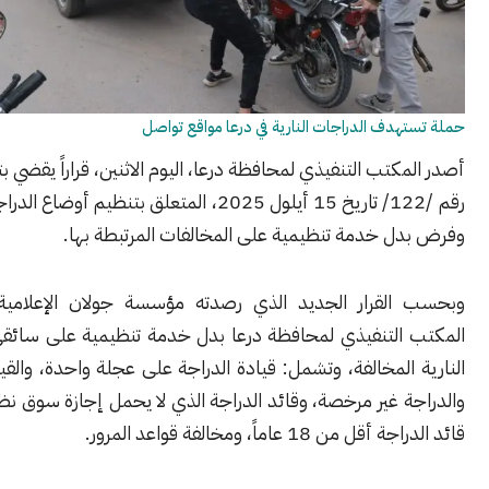
دف الدراجات النارية في درعا مواقع تواصل
كتب التنفيذي لمحافظة درعا، اليوم الاثنين، قراراً يقضي بتعديل القرار
رقم /122/ تاريخ 15 أيلول 2025، المتعلق بتنظيم أوضاع الدراجات النارية،
ل خدمة تنظيمية على المخالفات المرتبطة بها.
لقرار الجديد الذي رصدته مؤسسة جولان الإعلامية، فقد أقر
التنفيذي لمحافظة درعا بدل خدمة تنظيمية على سائقي الدراجات
المخالفة، وتشمل: قيادة الدراجة على عجلة واحدة، والقيادة الرعناء،
 غير مرخصة، وقائد الدراجة الذي لا يحمل إجازة سوق نظامية، وعمر
 18 عاماً، ومخالفة قواعد المرور.