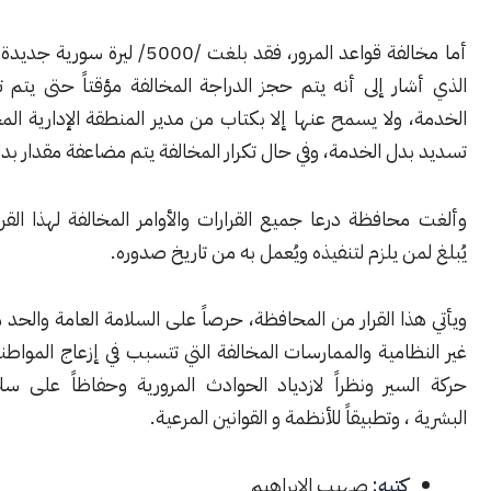
أما مخالفة قواعد المرور، فقد بلغت /5000/ ليرة سورية جديدة، وفق القرار
ار إلى أنه يتم حجز الدراجة المخالفة مؤقتاً حتى يتم تسديد بدل
ولا يسمح عنها إلا بكتاب من مدير المنطقة الإدارية المختصة، بعد
ل الخدمة، وفي حال تكرار المخالفة يتم مضاعفة مقدار بدل الخدمة.
افظة درعا جميع القرارات والأوامر المخالفة لهذا القرار، على أن
ن يلزم لتنفيذه ويُعمل به من تاريخ صدوره.
ا القرار من المحافظة، حرصاً على السلامة العامة والحد من الظواهر
امية والممارسات المخالفة التي تتسبب في إزعاج المواطنين وتعطيل
ير ونظراً لازدياد الحوادث المرورية وحفاظاً على سلامة الأرواح
 وتطبيقاً للأنظمة و القوانين المرعية.
كتبه:
صهيب الابراهيم