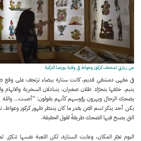
لمتحف كركوز وعواظ في ولاية بورصا التركية
 دمشقي قديم، كانت ستارة بيضاء ترتجف على وقع ضوء مصباح
فها يتحرّك ظلان صغيران، يتبادلان السخرية والاتهام والمكر، بينما
رجال ويهزون رؤوسهم كأنهم يقولون: “أصبت… والله أصبت”. لم
يذكر اسم الفن بقدر ما كان ينتظر ظهور كركوز وعواظ، تلك اللحظة
ح فيها الضحك طريقةً لقول الحقيقة.
يّر المكان، وغابت الستارة، لكن اللعبة نفسها تتكرّر. لم يعد كركوز