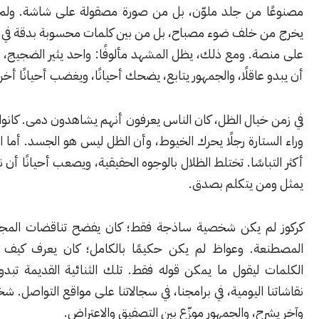
 من جلد ملوّن، بل من صورة مصقولة على شاشة. ولم يعد عواظ
 خلف ضوء مصباح، بل من بين كلمات محسوبة بدقة في استوديو أو
ة. ومع ذلك، يظل المشهد مألوفًا: واحد يثير الضجيج، وآخر يحاول
عاقلًا، والجمهور يتابع، يضحك أحيانًا، ويغضب أحيانًا أخرى.
يال الظل، كان الناس يعرفون أنهم يشاهدون دمى. كانوا يدركون أن
تارة رجلًا يحرك الخيوط، وأن الظل ليس هو الجسد. أما اليوم، فالأمر
باسًا. تختلط الظلال بالوجوه الحقيقية، ويصعب أحيانًا أن نميّز بين من
ن يتكلم بصدق.
م يكن شخصية ساذجة فقط؛ كان يفضح تناقضات المجتمع ببراءته
ة. وعواظ لم يكن حكيمًا بالكامل؛ كان يعرف كيف يلتف على
 ليقول ما يمكن قوله فقط. تلك الثنائية القديمة تبدو مألوفة في
 اليومية، في برامجنا، في سجالاتنا على مواقع التواصل. شخص يصرخ،
ح، والجمهور موزّع بين التصفيق والاعتراض.