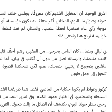
لوحيد أن المخايل القديم كان معروفًا، يجلس خلف الستارة ويملك
تهما. اليوم، المخايل أكثر خفاءً. قد يكون مؤسسة، أو مصلحة، أو
ي عام تصنعها لحظة غضب. والستارة لم تعد قطعة قماش، بل
 ترفع هذا وتخفي ذاك.
ي رمضان، كان الناس يخرجون من المقهى وهم أخفّ قليلًا. الضحكة
نفسًا، والرسالة تصل من دون أن تُكتب في بيان. أما نحن، فنخرج
بضجيج لا ينتهي. نضحك، نعم، لكن ضحكتنا قصيرة، وسرعان ما
لى جدل طويل.
واظ لم يكونا حكاية من الماضي فقط. هما طريقتنا القديمة في فهم
المجتمع، في اختبار حدود الكلام، وفي تمرير النقد من تحت الباب.
ر حولنا اليوم، نكتشف أن الظلال ما زالت تتحرك. الفرق أننا لم نعد
 مقهى واحد، بل في مقاهٍ رقمية لا يجمعها سقف واحد ولا ضوء