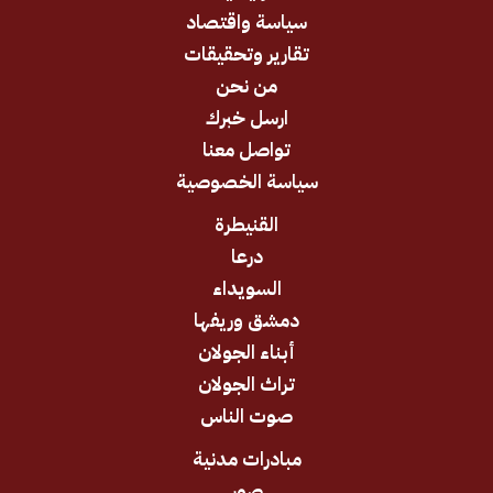
سياسة واقتصاد
تقارير وتحقيقات
من نحن
ارسل خبرك
تواصل معنا
سياسة الخصوصية
القنيطرة
درعا
السويداء
دمشق وريفها
أبناء الجولان
تراث الجولان
صوت الناس
مبادرات مدنية
صور