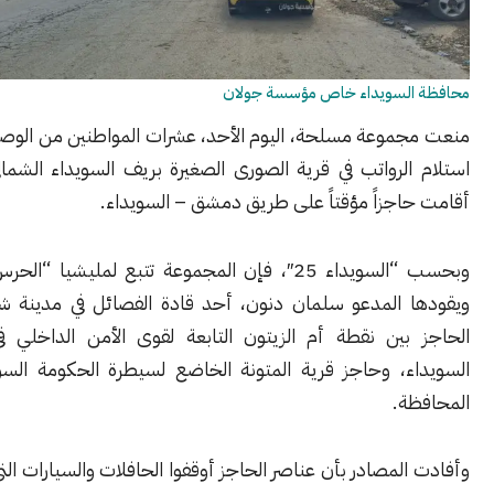
لسويداء خاص مؤسسة جولان
موعة مسلحة، اليوم الأحد، عشرات المواطنين من الوصول إلى مركز
الرواتب في قرية الصورى الصغيرة بريف السويداء الشمالي، بعد أن
اجزاً مؤقتاً على طريق دمشق – السويداء.
وبحسب “السويداء 25″، فإن المجموعة تتبع لمليشيا “الحرس الوطني”،
 المدعو سلمان دنون، أحد قادة الفصائل في مدينة شهبا. وأقيم
بين نقطة أم الزيتون التابعة لقوى الأمن الداخلي في محافظة
ء، وحاجز قرية المتونة الخاضع لسيطرة الحكومة السورية شمال
ة.
لمصادر بأن عناصر الحاجز أوقفوا الحافلات والسيارات التي تقل طلاباً