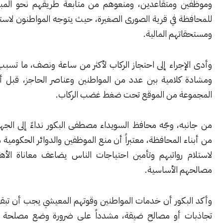
 ومتقاعدين، ومنعوهم من متابعة طريقهم نحو المبنى المؤقت
 في قرية الصورى الصغيرة، حيث يتوجه المواطنون لاستلام رواتبهم
هم المالية.
جراء إلى احتجاز الركاب لأكثر من ساعة ونصف، ما تسبب بحالة توتر
كلامية بين عدد من المواطنين وعناصر الحاجز، قبل أن تنسحب
ة من الموقع تحت ضغط غضب الركاب.
ه، وجّه محافظ السويداء مصطفى البكور نداءً إلى الجهات المعنية
 المحافظة، معتبراً أن منع الموظفين والدوائر الحكومية من الوصول
 رواتبهم وتأمين احتياجات الناس يضاعف معاناة الأهالي ويعطل
 الأساسية.
بكور أن خدمات المواطنين وقوتهم المعيشي يجب أن تبقى خارج أي
 أو مصالح ضيقة، مشدداً على ضرورة وضع مصلحة الأهالي أولاً