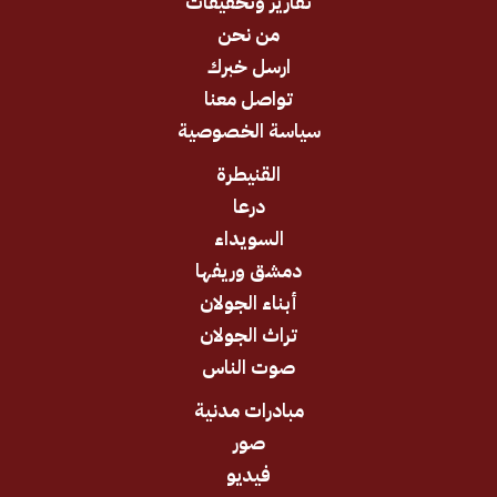
تقارير وتحقيقات
من نحن
ارسل خبرك
تواصل معنا
سياسة الخصوصية
القنيطرة
درعا
السويداء
دمشق وريفها
أبناء الجولان
تراث الجولان
صوت الناس
مبادرات مدنية
صور
فيديو