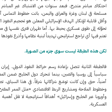
مباشر متدرج. فبعد سنوات من الاشتباك غير المباشر عبر فصائل
ي لبنان وغزة والعراق واليمن، باتت خطوط التماس أكثر وضوحاً
لية للإنكار. الهدف الإسرائيلي المعلن هو تحجيم النفوذ الإيراني ومنع
إلى طوق عسكري يحيط بها. أما طهران فترى نفسها في معركة وجود،
ها أي تراجع استراتيجي تهديداً لبنية نظامها وأذرع نفوذها الإقليمية.
ه الطبقة ليست سوى جزء من الصورة.
 الثانية تتصل بإعادة رسم خرائط النفوذ الدولي. إيران تقف أقرب
 إلى روسيا والصين، بينما تتحرك دول الخليج ضمن المظلة الغربية
حتى وإن كانت توسّع شراكاتها شرقاً. في هذا السياق، تصبح الموانئ
لملاحة ومشاريع الربط الاقتصادي «مثل الممر المقترح بين الهند
عبر الخليج وإسرائيل» أهدافاً استراتيجية لا تقل أهمية عن القواعد
ة.