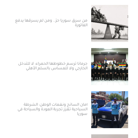
من سرق سوريا حرّ.. ومن لم يسرقها يدفع
الفاتورة
جرمانا ترسم خطوطها الحمراء: لا للتدخل
الخارجي ولا للمساس بالسلم الأهلي
أمان السائح ونغمات الوطن: الشرطة
السياحية تعزز تجربة العودة والسياحة في
سوريا