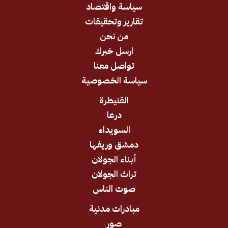
سياسة واقتصاد
تقارير وتحقيقات
من نحن
ارسل خبرك
تواصل معنا
سياسة الخصوصية
القنيطرة
درعا
السويداء
دمشق وريفها
أبناء الجولان
تراث الجولان
صوت الناس
مبادرات مدنية
صور