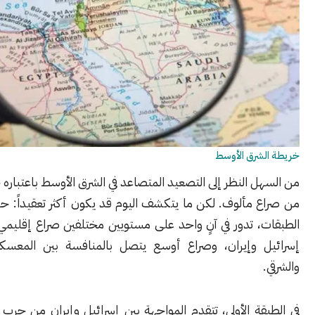
شرق الأوسط
 النظر إلى التصعيد المتصاعد في الشرق الأوسط باعتباره جولة أخرى
مألوف. لكن ما يتكشف اليوم قد يكون أكثر تعقيداً: حرباً مزدوجة
، تدور في آنٍ واحد على مستويين مختلفين صراع إقليمي مباشر بين
 وإيران، وصراع أوسع يتصل بالمنافسة بين المعسكرين الغربي
ة الأولى، تتقدم المواجهة بين إسرائيل وإيران من حرب بالوكالة إلى