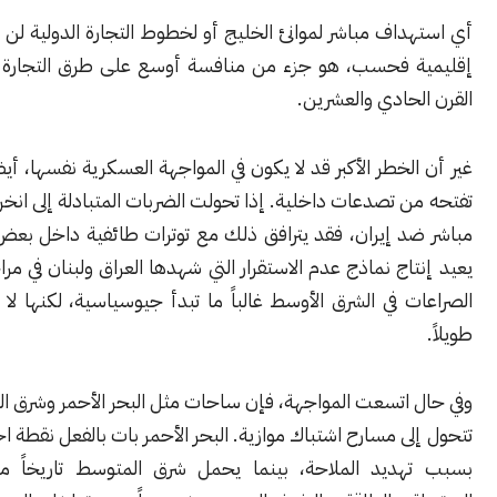
اف مباشر لموانئ الخليج أو لخطوط التجارة الدولية لن يُقرأ كرسالة
 فحسب، هو جزء من منافسة أوسع على طرق التجارة العالمية في
حادي والعشرين.
لخطر الأكبر قد لا يكون في المواجهة العسكرية نفسها، أيضاً في ما قد
 تصدعات داخلية. إذا تحولت الضربات المتبادلة إلى انخراط خليجي
د إيران، فقد يترافق ذلك مع توترات طائفية داخل بعض الدول، ما
اج نماذج عدم الاستقرار التي شهدها العراق ولبنان في مراحل سابقة.
 في الشرق الأوسط غالباً ما تبدأ جيوسياسية، لكنها لا تبقى كذلك
 اتسعت المواجهة، فإن ساحات مثل البحر الأحمر وشرق المتوسط قد
ى مسارح اشتباك موازية. البحر الأحمر بات بالفعل نقطة احتكاك دولي
ديد الملاحة، بينما يحمل شرق المتوسط تاريخاً من التوترات