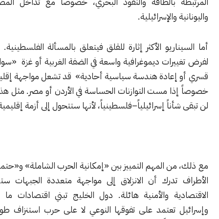
ة بالطاقة والنفوذ البحري، خصوصاً مع تداخل المصالح التركية
ة والإسرائيلية.
ناريو الأكثر إثارة للقلق فيتعلق بالمسألة الفلسطينية. أي محاولة
يرات ديموغرافية واسعة في الضفة الغربية أو غزة «سواء عبر تهجير
 إعادة هندسة سياسية أحادية» قد تشعل مواجهة إقليمية أوسع،
إذا مست التوازنات الحساسة في الأردن أو مصر. مثل هذه الخطوات
شأناً إسرائيلياً–فلسطينياً، لأنها ستتحول إلى أزمة إقليمية مفتوحة.
من المهم التمييز بين «إمكانية الحرب الشاملة» و«حتميتها». فكل
 تدرك أن الانزلاق إلى مواجهة متعددة الجبهات ستكون كلفته
دية والأمنية هائلة. دول الخليج تبني اقتصادات ما بعد النفط،
ل تعتمد على تفوقها النوعي لا على حرب استنزاف طويلة، وإيران